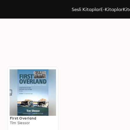
Sesli Kitaplar
E-Kitaplar
Kit
First Overland
Tim Slessor