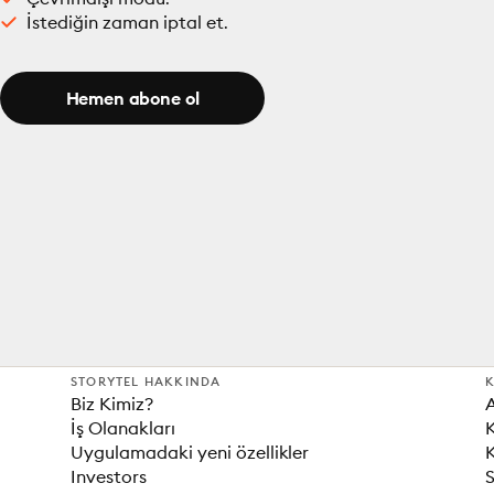
İstediğin zaman iptal et.
Hemen abone ol
STORYTEL HAKKINDA
K
Biz Kimiz?
İş Olanakları
K
Uygulamadaki yeni özellikler
K
Investors
S