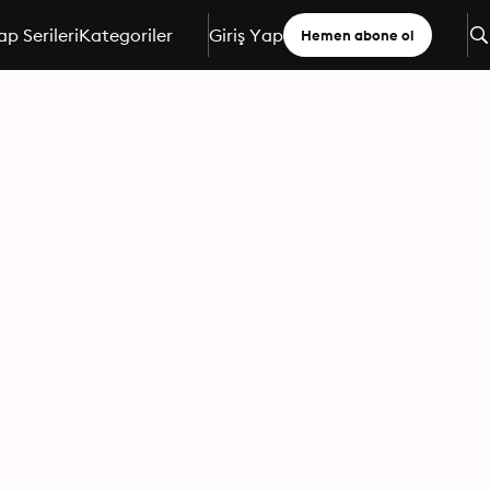
ap Serileri
Kategoriler
Giriş Yap
Hemen abone ol