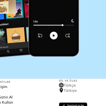
DIL VE ÜLKE
NTILAR
Türkçe
tişim
Türkiye
Satın Al
ı Kullan