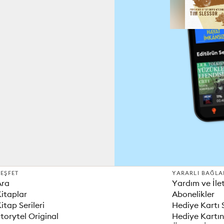
EŞFET
YARARLI BAĞLA
Ara
Yardım ve İle
itaplar
Abonelikler
itap Serileri
Hediye Kartı 
torytel Original
Hediye Kartın