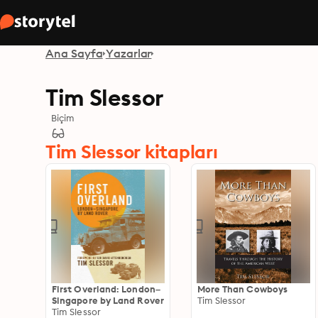
Ana Sayfa
Yazarlar
Tim Slessor
Biçim
Tim Slessor kitapları
First Overland: London–
More Than Cowboys
Singapore by Land Rover
Tim Slessor
Tim Slessor