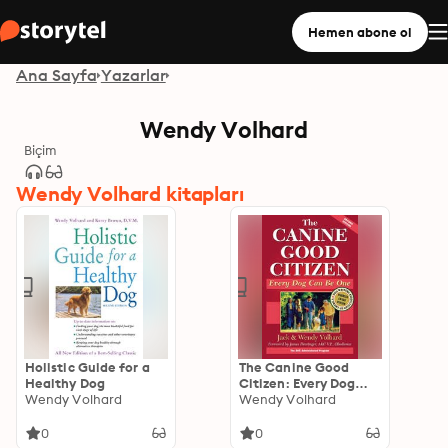
Hemen abone ol
Ana Sayfa
Yazarlar
Wendy Volhard
Biçim
Wendy Volhard kitapları
Holistic Guide for a
The Canine Good
Healthy Dog
Citizen: Every Dog
Wendy Volhard
Can Be One
Wendy Volhard
0
0