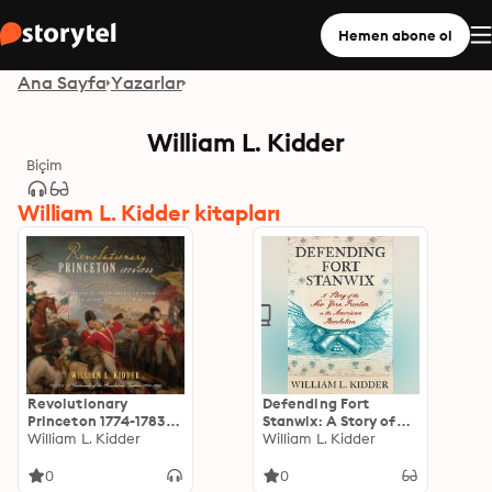
Hemen abone ol
Ana Sayfa
Yazarlar
William L. Kidder
Biçim
William L. Kidder kitapları
Revolutionary
Defending Fort
Princeton 1774-1783:
Stanwix: A Story of
The Biography of an
William L. Kidder
the New York Frontier
William L. Kidder
American Town in the
in the American
Heart of a Civil War
Revolution
0
0