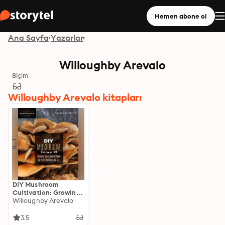
Hemen abone ol
Ana Sayfa
Yazarlar
Willoughby Arevalo
Biçim
Willoughby Arevalo kitapları
DIY Mushroom
Cultivation: Growing
Mushrooms at Home
Willoughby Arevalo
for Food, Medicine,
and Soil
3.5