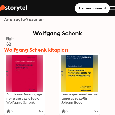
Hemen abone ol
Ana Sayfa
Yazarlar
Wolfgang Schenk
Biçim
Wolfgang Schenk kitapları
Bundesverfassungsge
Landespersonalvertre
richtsgesetz, eBook
tungsgesetz für
Wolfgang Schenk
Baden-Württemberg
Johann Bader
0
0