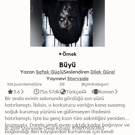
Örnek
Büyü
Yazan
Şafak Güçlü
Seslendiren
Dilek Gürel
Yayınevi
Storyside
106 puanlama
Süre
Dil
Biçim
Kategori
3.6
7Sa 57dk
Türkçe
Roman
Bir anda evinin salonunda gördüğü son yüzü 
hatırlamıştı. İblisin, o korkutucu varlığın kana susamış 
soğuk kurumuş yüzünü ve gülümseyen ifadesini 
hatırlamıştı. İşte bu genç kızın tüm sakinliğini yeniden 
bozmuştu. Damla şimdi avazı çıktığı kadar bağırıyor ve 
© 2019 Storyside (Sesli Kitap): 9789179097813
bağlandığı deri kayışlardan kurtulmak için kendi 