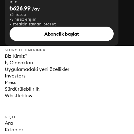
için.
₺626.99
/ay
3 hesap
Sınırsız erişim
İstediğin zaman iptal et
Abonelik başlat
STORYTEL HAKKINDA
Biz Kimiz?
İş Olanakları
Uygulamadaki yeni özellikler
Investors
Press
Sürdürülebilirlik
Whistleblow
KEŞFET
Ara
Kitaplar