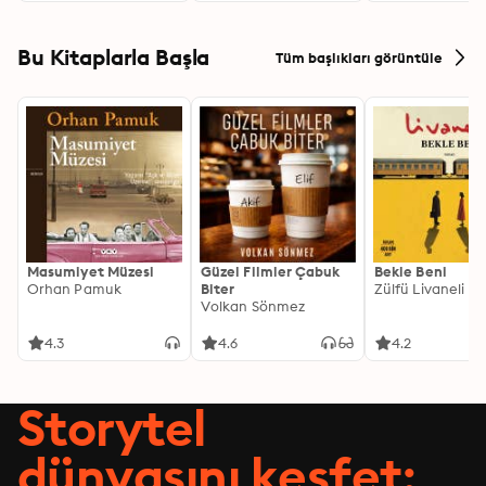
Bu Kitaplarla Başla
Tüm başlıkları görüntüle
Masumiyet Müzesi
Güzel Filmler Çabuk
Bekle Beni
Orhan Pamuk
Biter
Zülfü Livaneli
Volkan Sönmez
4.3
4.6
4.2
Storytel
dünyasını keşfet: