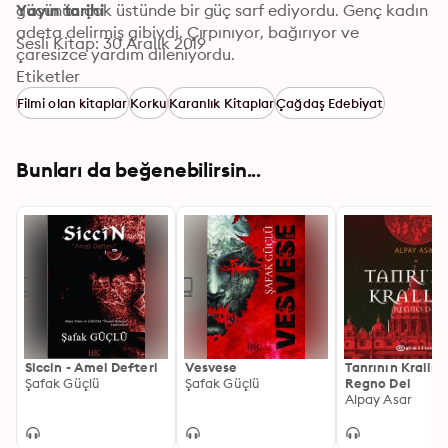
gücünün çok üstünde bir güç sarf ediyordu. Genç kadın 
Yayın tarihi
adeta delirmiş gibiydi. Çırpınıyor, bağırıyor ve 
Sesli Kitap: 30 Aralık 2019
çaresizce yardım dileniyordu.
Etiketler
Filmi olan kitaplar
Korku
Karanlık Kitaplar
Çağdaş Edebiyat
Bunları da beğenebilirsin...
Siccin - Amel Defteri
Vesvese
Tanrının Krallığı
Şafak Güçlü
Şafak Güçlü
Regno Dei
Alpay Asar