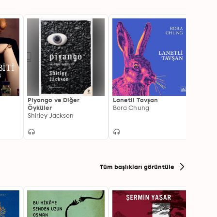
Piyango ve Diğer
Lanetli Tavşan
Dracu
Öyküler
Bora Chung
Bram 
Shirley Jackson
Tüm başlıkları görüntüle