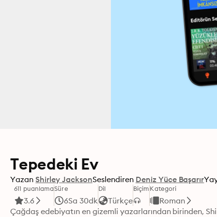
Tepedeki Ev
Yazan
Shirley Jackson
Seslendiren
Deniz Yüce Başarır
Yay
611 puanlama
Süre
Dil
Biçim
Kategori
3.6
6Sa 30dk
Türkçe
Roman
Çağdaş edebiyatın en gizemli yazarlarından birinden, S