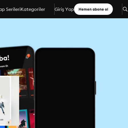
ap Serileri
Kategoriler
Giriş Yap
Hemen abone ol