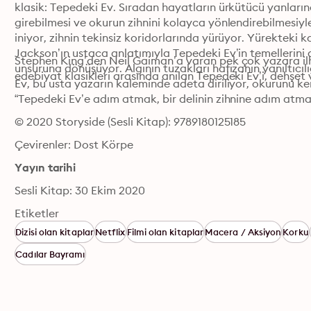
klasik: Tepedeki Ev. Sıradan hayatların ürkütücü yanlarına 
girebilmesi ve okurun zihnini kolayca yönlendirebilmesi
iniyor, zihnin tekinsiz koridorlarında yürüyor. Yürekteki ka
Jackson’ın ustaca anlatımıyla Tepedeki Ev’in temellerini at
Stephen King’den Neil Gaiman’a varan pek çok yazara il
unsuruna dönüşüyor. Algının tuzakları hafızanın yanıltıcılı
edebiyat klasikleri arasında anılan Tepedeki Ev’i, dehşet v
Ev, bu usta yazarın kaleminde adeta diriliyor, okurunu ke
“Tepedeki Ev’e adım atmak, bir delinin zihnine adım atm
© 2020 Storyside (Sesli Kitap): 9789180125185
Çevirenler: Dost Körpe
Yayın tarihi
Sesli Kitap: 30 Ekim 2020
Etiketler
Dizisi olan kitaplar
Netflix
Filmi olan kitaplar
Macera / Aksiyon
Korku
Cadılar Bayramı