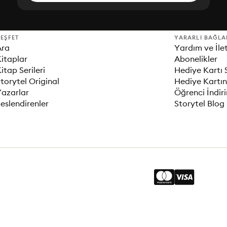
EŞFET
YARARLI BAĞLA
Ara
Yardım ve İle
itaplar
Abonelikler
itap Serileri
Hediye Kartı 
torytel Original
Hediye Kartın
Yazarlar
Öğrenci İndir
eslendirenler
Storytel Blog