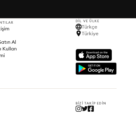
DIL VE ÜLKE
NTILAR
Türkçe
tişim
Türkiye
Satın Al
ı Kullan
imi
BIZI TAKIP EDIN