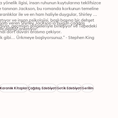
yönelik ilgisi, insan ruhunun kuytularına teklifsizce 
yle tanınan Jackson, bu romanda korkunun temeline 
ranlıklar ile ve en ham haliyle duygular, Shirley 
ıyor ve insan psikolojisi, başlı başına bir dehşet 
ham veren Shirley Jackson’ın bugün çağdaş 
ğıyla, geçmişin gölgeleriyle birleşiyor ve Tepedeki 
e deliliği anlatıyor.
ndi dört duvarı arasına çekiyor.
ak gibi… Ürkmeye başlıyorsunuz.” - Stephen King
Karanlık Kitaplar
Çağdaş Edebiyat
Gotik Edebiyat
Gerilim