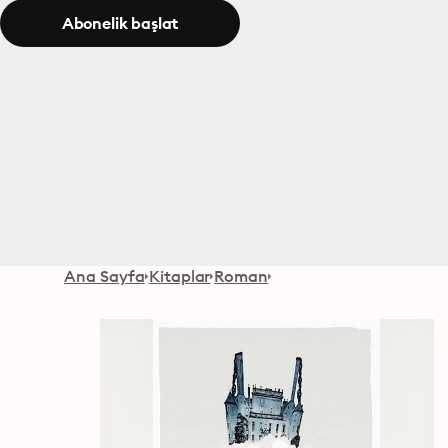
Abonelik başlat
Ana Sayfa
Kitaplar
Roman