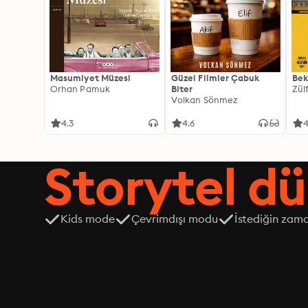
Masumiyet Müzesi
Güzel Filmler Çabuk
Bek
Orhan Pamuk
Biter
Zül
Volkan Sönmez
4.3
4.6
4
Storytel dü
Kids mode
Çevrimdışı modu
İstediğin zama