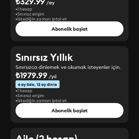
₺329.99
/ay
1 hesap
Sınırsız erişim
İstediğin zaman iptal et
Abonelik başlat
Sınırsız Yıllık
Sınırsızca dinlemek ve okumak isteyenler için.
₺1979.99
/yıl
6 ay öde, 12 ay dinle
1 hesap
Sınırsız erişim
İstediğin zaman iptal et
Abonelik başlat
Aile (2 hesap)