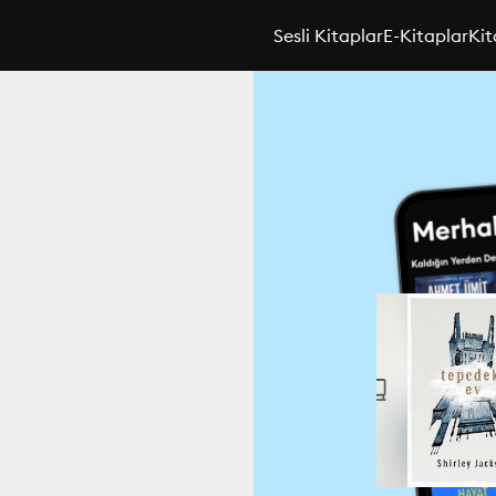
Sesli Kitaplar
E-Kitaplar
Kit