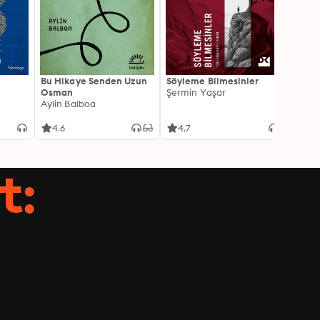
Bu Hikaye Senden Uzun
Söyleme Bilmesinler
Kürk 
Osman
Şermin Yaşar
Sabaha
Aylin Balboa
4.6
4.7
4.5
t: