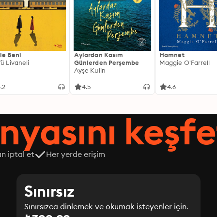
le Beni
Aylardan Kasım
Hamnet
fü Livaneli
Günlerden Perşembe
Maggie O'Farrell
Ayşe Kulin
.2
4.5
4.6
nyasını keşfe
n iptal et
Her yerde erişim
Sınırsız
Sınırsızca dinlemek ve okumak isteyenler için.