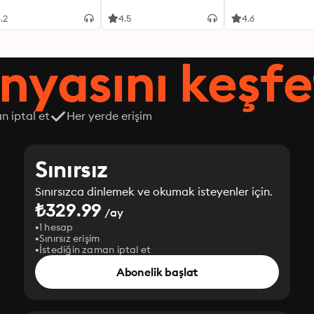
.2
4.5
4.6
nyasını keşfe
n iptal et
Her yerde erişim
Sınırsız
Sınırsızca dinlemek ve okumak isteyenler için.
₺329.99
/ay
1 hesap
Sınırsız erişim
İstediğin zaman iptal et
Abonelik başlat