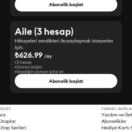
Abonelik başlat
Aile (3 hesap)
Hikayeleri sevdikleri ile paylaşmak isteyenler
için.
₺626.99
/ay
3 hesap
Sınırsız erişim
İstediğin zaman iptal et
Abonelik başlat
EŞFET
YARARLI BAĞLA
Ara
Yardım ve İle
itaplar
Abonelikler
itap Serileri
Hediye Kartı 