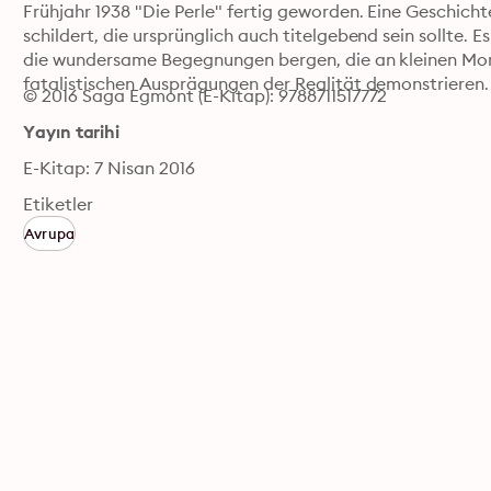
Frühjahr 1938 "Die Perle" fertig geworden. Eine Geschich
schildert, die ursprünglich auch titelgebend sein sollte. 
die wundersame Begegnungen bergen, die an kleinen Mom
fatalistischen Ausprägungen der Realität demonstrieren.
© 2016 Saga Egmont (E-Kitap): 9788711517772
Yayın tarihi
E-Kitap: 7 Nisan 2016
Etiketler
Avrupa