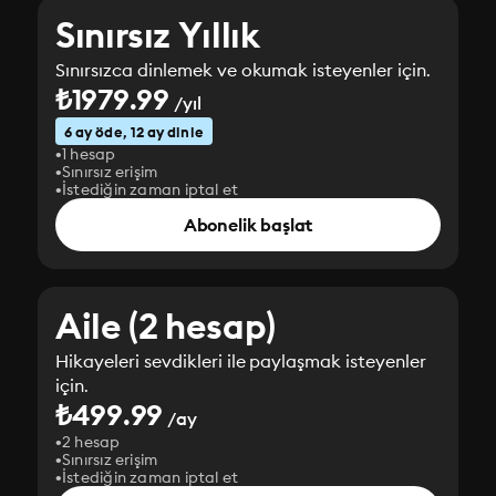
Sınırsız Yıllık
Sınırsızca dinlemek ve okumak isteyenler için.
₺1979.99
/yıl
6 ay öde, 12 ay dinle
1 hesap
Sınırsız erişim
İstediğin zaman iptal et
Abonelik başlat
Aile (2 hesap)
Hikayeleri sevdikleri ile paylaşmak isteyenler
için.
₺499.99
/ay
2 hesap
Sınırsız erişim
İstediğin zaman iptal et