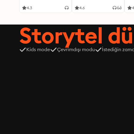
4.3
4.6
4
Storytel dü
Kids mode
Çevrimdışı modu
İstediğin zama