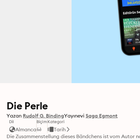
Die Perle
Yazan
Rudolf G. Binding
Yayınevi
Saga Egmont
Dil
Biçim
Kategori
Almanca
Tarih
Die Zusammenstellung dieses Bändchens ist vom Autor noc