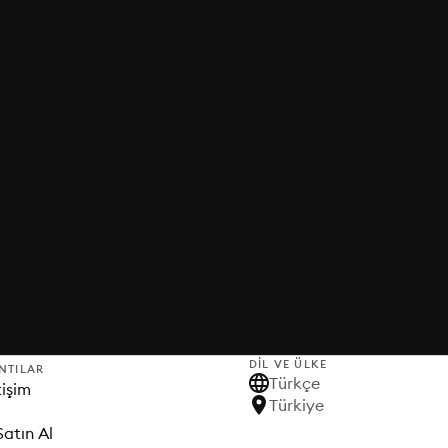
DIL VE ÜLKE
NTILAR
Türkçe
tişim
Türkiye
Satın Al