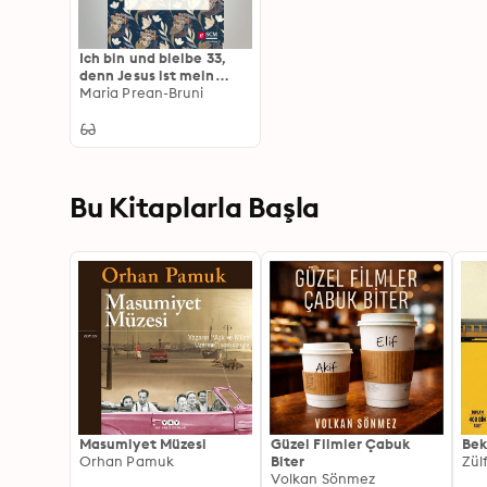
Ich bin und bleibe 33,
denn Jesus ist mein
Leben!
Maria Prean-Bruni
Bu Kitaplarla Başla
Masumiyet Müzesi
Güzel Filmler Çabuk
Bek
Orhan Pamuk
Biter
Zül
Volkan Sönmez