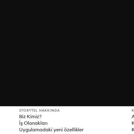
STORYTEL HAKKINDA
K
Biz Kimiz?
İş Olanakları
K
Uygulamadaki yeni özellikler
K