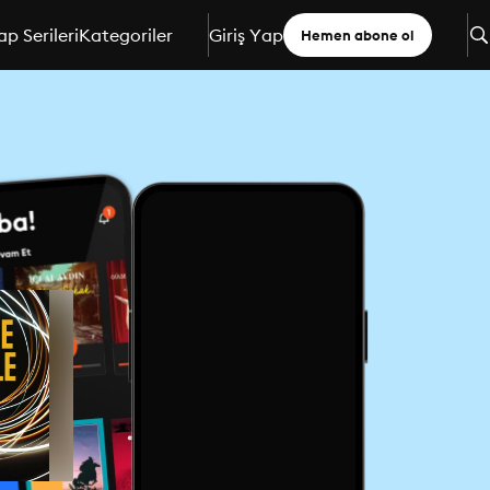
ap Serileri
Kategoriler
Giriş Yap
Hemen abone ol