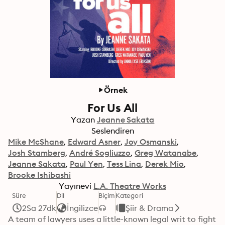
Örnek
For Us All
Yazan
Jeanne Sakata
Seslendiren
Mike McShane
Edward Asner
Joy Osmanski
Josh Stamberg
André Sogliuzzo
Greg Watanabe
Jeanne Sakata
Paul Yen
Tess Lina
Derek Mio
Brooke Ishibashi
Yayınevi
L.A. Theatre Works
Süre
Dil
Biçim
Kategori
2Sa 27dk
İngilizce
Şiir & Drama
A team of lawyers uses a little-known legal writ to fight 