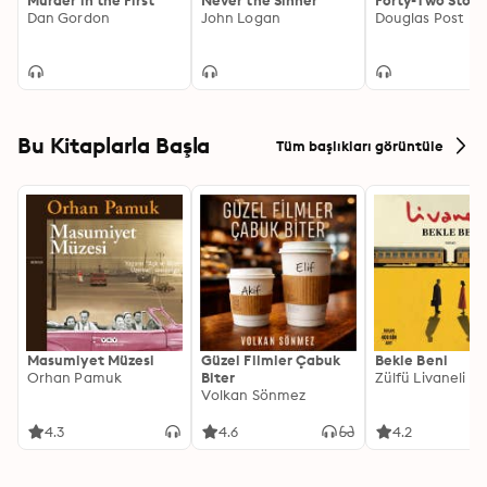
Murder in the First
Never the Sinner
Forty-Two Stori
Dan Gordon
John Logan
Douglas Post
Bu Kitaplarla Başla
Tüm başlıkları görüntüle
Masumiyet Müzesi
Güzel Filmler Çabuk
Bekle Beni
Orhan Pamuk
Biter
Zülfü Livaneli
Volkan Sönmez
4.3
4.6
4.2