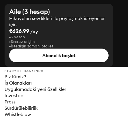
Aile (3 hesap)
Hikayeleri sevdikleri ile paylaşmak isteyenler
için.
₺626.99
/ay
3 hesap
Sınırsız erişim
İstediğin zaman iptal et
Abonelik başlat
STORYTEL HAKKINDA
Biz Kimiz?
İş Olanakları
Uygulamadaki yeni özellikler
Investors
Press
Sürdürülebilirlik
Whistleblow