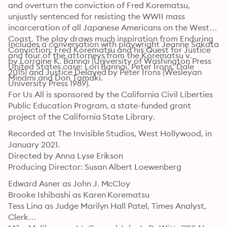
and overturn the conviction of Fred Korematsu, 
unjustly sentenced for resisting the WWII mass 
incarceration of all Japanese Americans on the West 
Coast. The play draws much inspiration from Enduring 
Includes a conversation with playwright Jeanne Sakata 
Conviction: Fred Korematsu and his Quest for Justice 
and four of the attorneys from the Korematsu v. 
by Lorraine K. Bannai (University of Washington Press 
United States case: Lori Bannai, Peter Irons, Dale 
2015) and Justice Delayed by Peter Irons (Wesleyan 
Minami and Don Tamaki.
University Press 1989).
For Us All is sponsored by the California Civil Liberties 
Public Education Program, a state-funded grant 
project of the California State Library.
Recorded at The Invisible Studios, West Hollywood, in 
January 2021.

Directed by Anna Lyse Erikson

Producing Director: Susan Albert Loewenberg
Edward Asner as John J. McCloy

Brooke Ishibashi as Karen Korematsu

Tess Lina as Judge Marilyn Hall Patel, Times Analyst, 
Clerk
