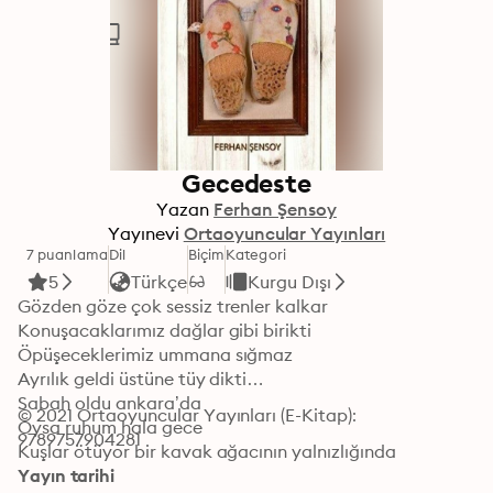
Gecedeste
Yazan
Ferhan Şensoy
Yayınevi
Ortaoyuncular Yayınları
7 puanlama
Dil
Biçim
Kategori
5
Türkçe
Kurgu Dışı
Gözden göze çok sessiz trenler kalkar

Konuşacaklarımız dağlar gibi birikti

Öpüşeceklerimiz ummana sığmaz

Ayrılık geldi üstüne tüy dikti

Sabah oldu ankara’da

© 2021 Ortaoyuncular Yayınları (E-Kitap): 
Oysa ruhum hala gece

9789757904281
Kuşlar ötüyor bir kavak ağacının yalnızlığında
Yayın tarihi