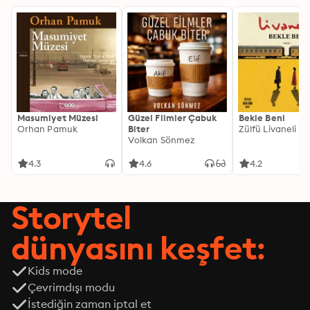
Masumiyet Müzesi
Güzel Filmler Çabuk
Bekle Beni
Orhan Pamuk
Biter
Zülfü Livaneli
Volkan Sönmez
4.3
4.6
4.2
Storytel
dünyasını keşfet:
Kids mode
Çevrimdışı modu
İstediğin zaman iptal et