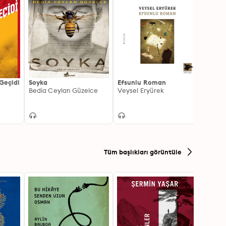
 Geçidi
Soyka
Efsunlu Roman
İki
Bedia Ceylan Güzelce
Veysel Eryürek
Bülen
Tüm başlıkları görüntüle