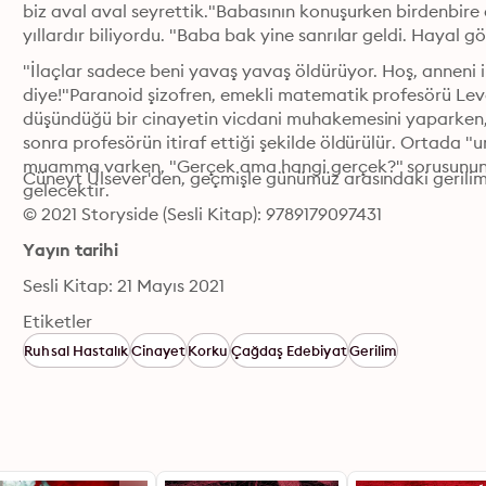
biz aval aval seyrettik."Babasının konuşurken birdenbire 
yıllardır biliyordu. "Baba bak yine sanrılar geldi. Hayal gö
"İlaçlar sadece beni yavaş yavaş öldürüyor. Hoş, anneni i
diye!"Paranoid şizofren, emekli matematik profesörü Leven
düşündüğü bir cinayetin vicdani muhakemesini yaparken,
sonra profesörün itiraf ettiği şekilde öldürülür. Ortada "
muamma varken, "Gerçek ama hangi gerçek?" sorusunun ce
Cüneyt Ülsever'den, geçmişle günümüz arasındaki gerilim v
gelecektir.
© 2021 Storyside (Sesli Kitap): 9789179097431
Yayın tarihi
Sesli Kitap: 21 Mayıs 2021
Etiketler
Ruhsal Hastalık
Cinayet
Korku
Çağdaş Edebiyat
Gerilim