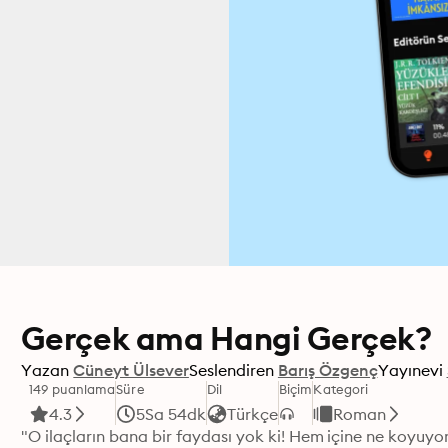
Gerçek ama Hangi Gerçek?
Yazan
Cüneyt Ülsever
Seslendiren
Barış Özgenç
Yayınevi
149 puanlama
Süre
Dil
Biçim
Kategori
4.3
5Sa 54dk
Türkçe
Roman
"O ilaçların bana bir faydası yok ki! Hem içine ne koyuyor