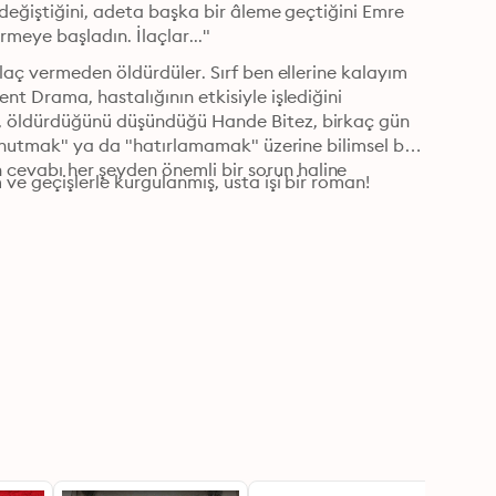
değiştiğini, adeta başka bir âleme geçtiğini Emre 
rmeye başladın. İlaçlar..."
laç vermeden öldürdüler. Sırf ben ellerine kalayım 
t Drama, hastalığının etkisiyle işlediğini 
 öldürdüğünü düşündüğü Hande Bitez, birkaç gün 
unutmak" ya da "hatırlamamak" üzerine bilimsel bir 
vabı her şeyden önemli bir sorun haline 
e geçişlerle kurgulanmış, usta işi bir roman!