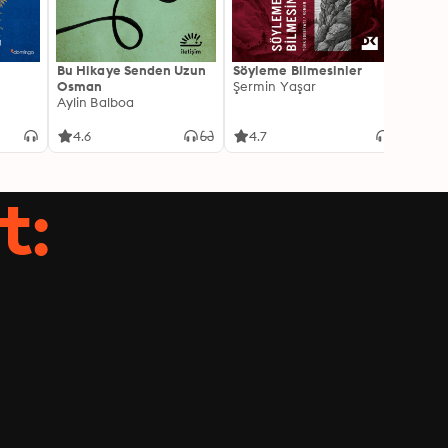
Bu Hikaye Senden Uzun
Söyleme Bilmesinler
Kürk 
Osman
Şermin Yaşar
Sabaha
Aylin Balboa
4.6
4.7
4.5
t: