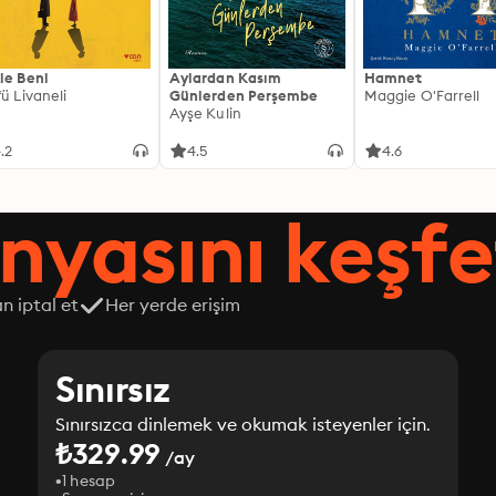
le Beni
Aylardan Kasım
Hamnet
fü Livaneli
Günlerden Perşembe
Maggie O'Farrell
Ayşe Kulin
.2
4.5
4.6
nyasını keşfe
n iptal et
Her yerde erişim
Sınırsız
Sınırsızca dinlemek ve okumak isteyenler için.
₺329.99
/ay
1 hesap