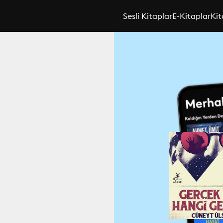
Sesli Kitaplar
E-Kitaplar
Kit