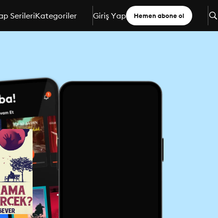
ap Serileri
Kategoriler
Giriş Yap
Hemen abone ol