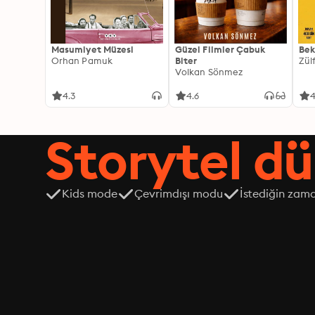
Masumiyet Müzesi
Güzel Filmler Çabuk
Bek
Orhan Pamuk
Biter
Zül
Volkan Sönmez
4.3
4.6
4
Storytel dü
Kids mode
Çevrimdışı modu
İstediğin zama