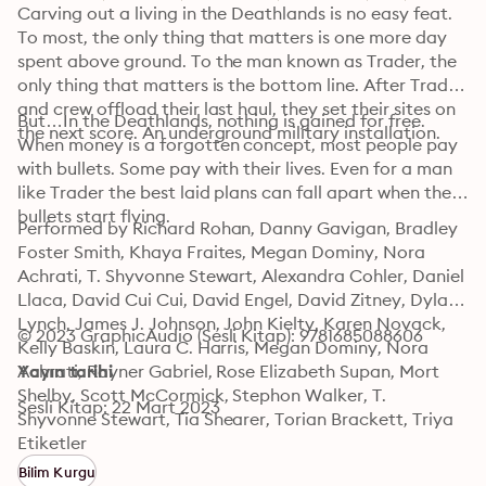
Carving out a living in the Deathlands is no easy feat. 
To most, the only thing that matters is one more day 
spent above ground. To the man known as Trader, the 
only thing that matters is the bottom line. After Trader 
and crew offload their last haul, they set their sites on 
But…In the Deathlands, nothing is gained for free. 
the next score. An underground military installation. 
When money is a forgotten concept, most people pay 
with bullets. Some pay with their lives. Even for a man 
like Trader the best laid plans can fall apart when the 
bullets start flying. 
Performed by Richard Rohan, Danny Gavigan, Bradley 
Foster Smith, Khaya Fraites, Megan Dominy, Nora 
Achrati, T. Shyvonne Stewart, Alexandra Cohler, Daniel 
Llaca, David Cui Cui, David Engel, David Zitney, Dylan 
Lynch, James J. Johnson, John Kielty, Karen Novack, 
© 2023 GraphicAudio (Sesli Kitap): 9781685088606
Kelly Baskin, Laura C. Harris, Megan Dominy, Nora 
Achrati, Rayner Gabriel, Rose Elizabeth Supan, Mort 
Yayın tarihi
Shelby, Scott McCormick, Stephon Walker, T. 
Sesli Kitap: 22 Mart 2023
Shyvonne Stewart, Tia Shearer, Torian Brackett, Triya 
Leong, Tyler Hyrchuk, Yasmin Tuazon and Zeke Alton.
Etiketler
Bilim Kurgu