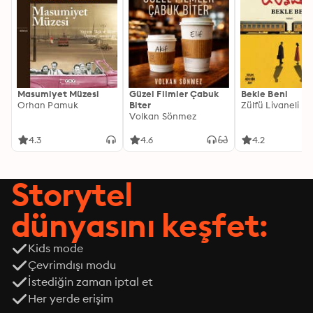
Masumiyet Müzesi
Güzel Filmler Çabuk
Bekle Beni
Orhan Pamuk
Biter
Zülfü Livaneli
Volkan Sönmez
4.3
4.6
4.2
Storytel
dünyasını keşfet:
Kids mode
Çevrimdışı modu
İstediğin zaman iptal et
Her yerde erişim