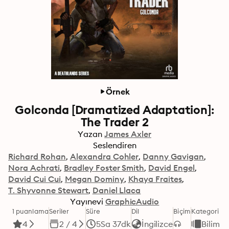
Örnek
Golconda [Dramatized Adaptation]:
The Trader 2
Yazan
James Axler
Seslendiren
Richard Rohan
Alexandra Cohler
Danny Gavigan
Nora Achrati
Bradley Foster Smith
David Engel
David Cui Cui
Megan Dominy
Khaya Fraites
T. Shyvonne Stewart
Daniel Llaca
Yayınevi
GraphicAudio
1 puanlama
Seriler
Süre
Dil
Biçim
Kategori
4
2 / 4
5Sa 37dk
İngilizce
Bilim K