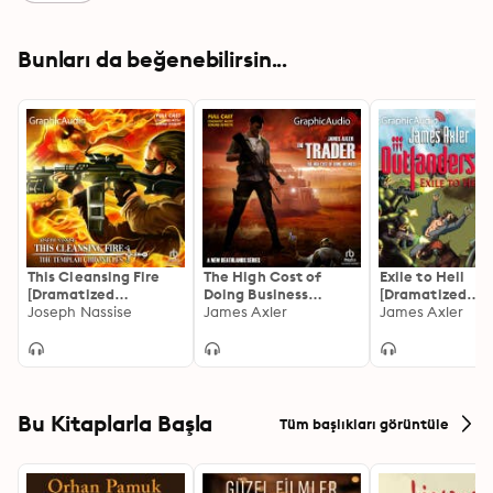
Bunları da beğenebilirsin...
This Cleansing Fire
The High Cost of
Exile to Hell
[Dramatized
Doing Business
[Dramatized
Adaptation]: Templar
Joseph Nassise
[Dramatized
James Axler
Adaptation]:
James Axler
Chronicles
Adaptation]: The
Outlanders 1
Trader 1
Bu Kitaplarla Başla
Tüm başlıkları görüntüle