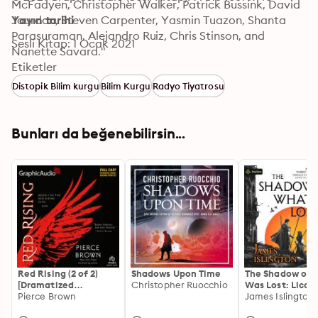
McFadyen, Christopher Walker, Patrick Bussink, David 
Jourdan, Steven Carpenter, Yasmin Tuazon, Shanta 
Yayın tarihi
Parasuraman, Alejandro Ruiz, Chris Stinson, and 
Sesli Kitap: 1 Ocak 2021
Nanette Savard."
Etiketler
Distopik Bilim kurgu
Bilim Kurgu
Radyo Tiyatrosu
Bunları da beğenebilirsin...
Red Rising (2 of 2)
Shadows Upon Time
The Shadow of 
[Dramatized
Christopher Ruocchio
Was Lost: Licani
Adaptation]: Red
Pierce Brown
Book 1
James Islington
Rising 1