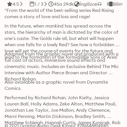
4.5
1 / 3
4Sa 29dk
İngilizce
Bilim 
"From the world of the best-selling series Red Rising 
comes a story of love and loss and rage! 
In the future, when mankind has spread across the 
stars, the hierarchy of man is dictated by the color of 
one’s caste. The Golds rule all, but what will happen 
when one falls for a lowly Red? See how a forbidden 
love will set the course of events for the future and 
Adapted from the graphic novel and produced with a 
lead to the formation of the formidable Sons of Ares! 
full cast of actors, immersive sound effects and 
cinematic music. Includes an Exclusive Behind The Mic 
Interview with Author Pierce Brown and Director 
Richard Rohan.
Also available as a graphic novel from Dynamite 
Comics.
Performed by Richard Rohan, John Kielty, Jessica 
Lauren Ball, Holly Adams, Zeke Alton, Matthew Pauli, 
Jonathan Lee Taylor, Joe Mallon, Andy Clemence, 
Marni Penning, Martin Dickinson, Bradley Smith, 
Matthew Schleigh, Hannah Curtis, James Konicek, Rob 
© 2021 GraphicAudio (Sesli Kitap): 9781648814945