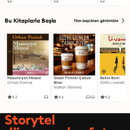
Bu Kitaplarla Başla
Tüm başlıkları görüntüle
Masumiyet Müzesi
Güzel Filmler Çabuk
Bekle Beni
Orhan Pamuk
Biter
Zülfü Livaneli
Volkan Sönmez
4.3
4.6
4.2
Storytel