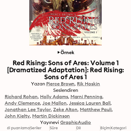
Örnek
Red Rising: Sons of Ares: Volume 1
[Dramatized Adaptation]: Red Rising:
Sons of Ares 1
Yazan
Pierce Brown
Rik Hoskin
Seslendiren
Richard Rohan
Holly Adams
Marni Penning
Andy Clemence
Joe Mallon
Jessica Lauren Ball
Jonathan Lee Taylor
Zeke Alton
Matthew Pauli
John Kielty
Martin Dickinson
Yayınevi
GraphicAudio
61 puanlama
Seriler
Süre
Dil
Biçim
Kategori