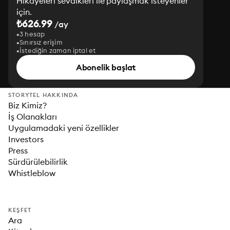
Hikayeleri sevdikleri ile paylaşmak isteyenler
için.
₺626.99
/ay
3 hesap
Sınırsız erişim
İstediğin zaman iptal et
Abonelik başlat
STORYTEL HAKKINDA
Biz Kimiz?
İş Olanakları
Uygulamadaki yeni özellikler
Investors
Press
Sürdürülebilirlik
Whistleblow
KEŞFET
Ara