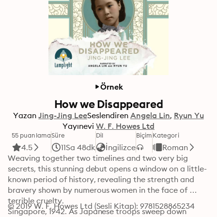
Örnek
How we Disappeared
Yazan
Jing-Jing Lee
Seslendiren
Angela Lin
Ryun Yu
Yayınevi
W. F. Howes Ltd
55 puanlama
Süre
Dil
Biçim
Kategori
4.5
11Sa 48dk
İngilizce
Roman
Weaving together two timelines and two very big 
secrets, this stunning debut opens a window on a little-
known period of history, revealing the strength and 
bravery shown by numerous women in the face of 
terrible cruelty.

© 2019 W. F. Howes Ltd (Sesli Kitap): 9781528865234
Singapore, 1942. As Japanese troops sweep down 