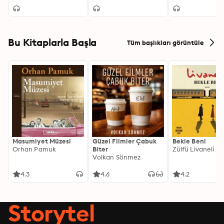
Bu Kitaplarla Başla
Tüm başlıkları görüntüle
Masumiyet Müzesi
Güzel Filmler Çabuk
Bekle Beni
Orhan Pamuk
Biter
Zülfü Livaneli
Volkan Sönmez
4.3
4.6
4.2
Storytel