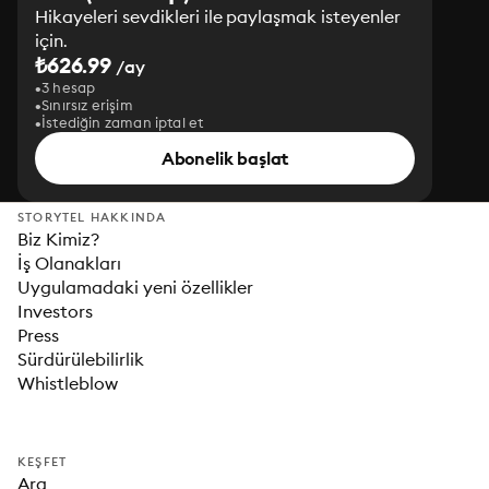
Hikayeleri sevdikleri ile paylaşmak isteyenler
için.
₺626.99
/ay
3 hesap
Sınırsız erişim
İstediğin zaman iptal et
Abonelik başlat
STORYTEL HAKKINDA
Biz Kimiz?
İş Olanakları
Uygulamadaki yeni özellikler
Investors
Press
Sürdürülebilirlik
Whistleblow
KEŞFET
Ara