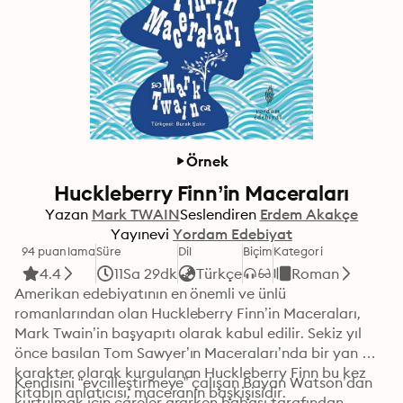
Örnek
Huckleberry Finn’in Maceraları
Yazan
Mark TWAIN
Seslendiren
Erdem Akakçe
Yayınevi
Yordam Edebiyat
94 puanlama
Süre
Dil
Biçim
Kategori
4.4
11Sa 29dk
Türkçe
Roman
Amerikan edebiyatının en önemli ve ünlü 
romanlarından olan Huckleberry Finn’in Maceraları, 
Mark Twain’in başyapıtı olarak kabul edilir. Sekiz yıl 
önce basılan Tom Sawyer’ın Maceraları’nda bir yan 
karakter olarak kurgulanan Huckleberry Finn bu kez 
Kendisini “evcilleştirmeye” çalışan Bayan Watson’dan 
kitabın anlatıcısı, maceranın başkişisidir. 
kurtulmak için çareler ararken babası tarafından 