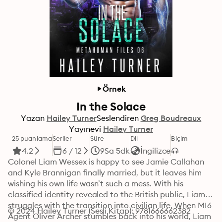
Örnek
In the Solace
Yazan
Hailey Turner
Seslendiren
Greg Boudreaux
Yayınevi
Hailey Turner
25 puanlama
Seriler
Süre
Dil
Biçim
4.2
6 / 12
9Sa 5dk
İngilizce
Colonel Liam Wessex is happy to see Jamie Callahan 
and Kyle Brannigan finally married, but it leaves him 
wishing his own life wasn’t such a mess. With his 
classified identity revealed to the British public, Liam 
struggles with the transition into civilian life. When MI6 
© 2024 Hailey Turner (Sesli Kitap): 9781666662382
Agent Oliver Archer stumbles back into his world, Liam 