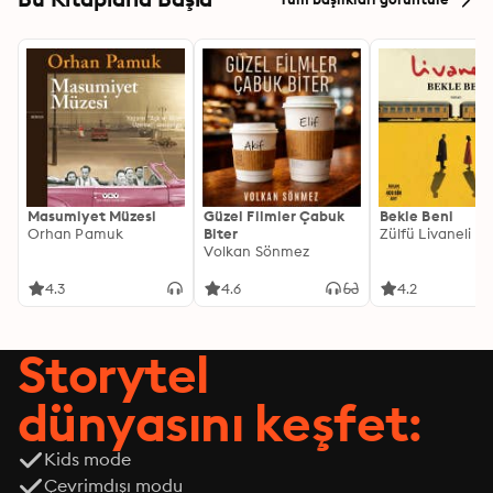
Masumiyet Müzesi
Güzel Filmler Çabuk
Bekle Beni
Orhan Pamuk
Biter
Zülfü Livaneli
Volkan Sönmez
4.3
4.6
4.2
Storytel
dünyasını keşfet:
Kids mode
Çevrimdışı modu