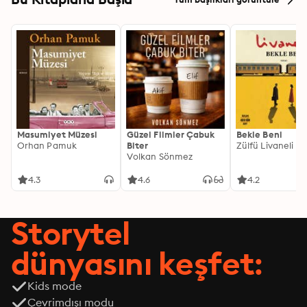
Masumiyet Müzesi
Güzel Filmler Çabuk
Bekle Beni
Orhan Pamuk
Biter
Zülfü Livaneli
Volkan Sönmez
4.3
4.6
4.2
Storytel
dünyasını keşfet:
Kids mode
Çevrimdışı modu