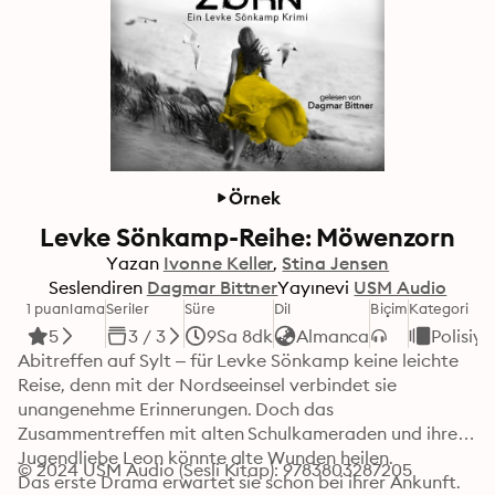
Örnek
Levke Sönkamp-Reihe: Möwenzorn
Yazan
Ivonne Keller
Stina Jensen
Seslendiren
Dagmar Bittner
Yayınevi
USM Audio
1 puanlama
Seriler
Süre
Dil
Biçim
Kategori
5
3 / 3
9Sa 8dk
Almanca
Polisiye
Abitreffen auf Sylt – für Levke Sönkamp keine leichte 
Reise, denn mit der Nordseeinsel verbindet sie 
unangenehme Erinnerungen. Doch das 
Zusammentreffen mit alten Schulkameraden und ihrer 
Jugendliebe Leon könnte alte Wunden heilen.

© 2024 USM Audio (Sesli Kitap): 9783803287205
Das erste Drama erwartet sie schon bei ihrer Ankunft. 