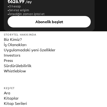
₺626.99
/ay
3 hesap
Sınırsız erişim
İstediğin zaman iptal et
Abonelik başlat
STORYTEL HAKKINDA
Biz Kimiz?
İş Olanakları
Uygulamadaki yeni özellikler
Investors
Press
Sürdürülebilirlik
Whistleblow
KEŞFET
Ara
Kitaplar
Kitap Serileri