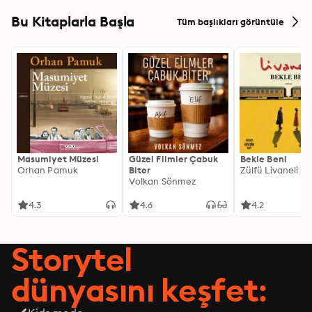
Bu Kitaplarla Başla
Tüm başlıkları görüntüle
Masumiyet Müzesi
Güzel Filmler Çabuk
Bekle Beni
Orhan Pamuk
Biter
Zülfü Livaneli
Volkan Sönmez
4.3
4.6
4.2
Storytel
dünyasını keşfet: