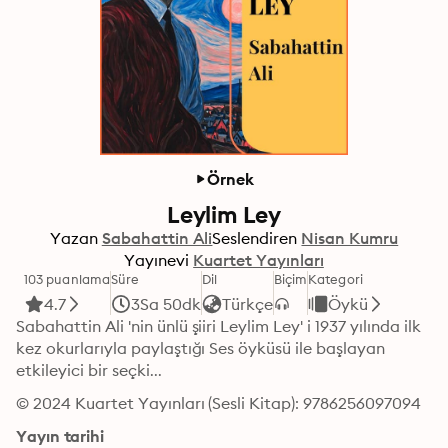
Örnek
Leylim Ley
Yazan
Sabahattin Ali
Seslendiren
Nisan Kumru
Yayınevi
Kuartet Yayınları
103 puanlama
Süre
Dil
Biçim
Kategori
4.7
3Sa 50dk
Türkçe
Öykü
Sabahattin Ali 'nin ünlü şiiri Leylim Ley' i 1937 yılında ilk 
kez okurlarıyla paylaştığı Ses öyküsü ile başlayan 
etkileyici bir seçki...
© 2024 Kuartet Yayınları (Sesli Kitap): 9786256097094
Yayın tarihi