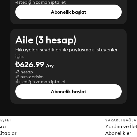
İstediğin zaman iptal et
Abonelik başlat
Aile (3 hesap)
Hikayeleri sevdikleri ile paylaşmak isteyenler
için.
₺626.99
/ay
3 hesap
Sınırsız erişim
İstediğin zaman iptal et
Abonelik başlat
EŞFET
YARARLI BAĞLA
Ara
Yardım ve İle
itaplar
Abonelikler