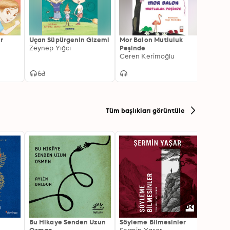
r
Uçan Süpürgenin Gizemi
Mor Balon Mutluluk
Minik
Zeynep Yığcı
Peşinde
Ayça 
Ceren Kerimoğlu
Tüm başlıkları görüntüle
Bu Hikaye Senden Uzun
Söyleme Bilmesinler
Kürk 