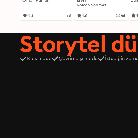
Orhan Pamuk
Biter
Zül
Volkan Sönmez
4.3
4.6
4
Storytel dü
Kids mode
Çevrimdışı modu
İstediğin zama