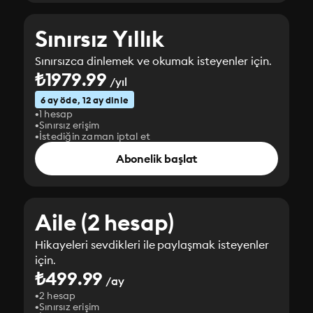
Sınırsız Yıllık
Sınırsızca dinlemek ve okumak isteyenler için.
₺1979.99
/yıl
6 ay öde, 12 ay dinle
1 hesap
Sınırsız erişim
İstediğin zaman iptal et
Abonelik başlat
Aile (2 hesap)
Hikayeleri sevdikleri ile paylaşmak isteyenler
için.
₺499.99
/ay
2 hesap
Sınırsız erişim