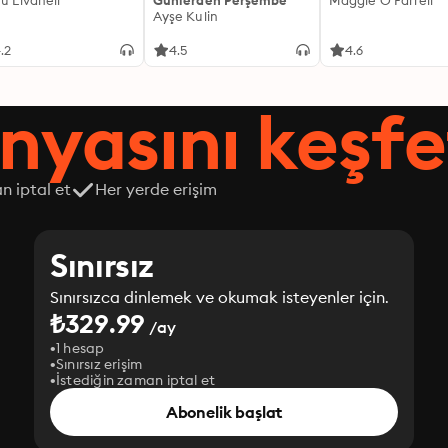
fü Livaneli
Günlerden Perşembe
Maggie O'Farrell
Ayşe Kulin
.2
4.5
4.6
nyasını keşfe
n iptal et
Her yerde erişim
Sınırsız
Sınırsızca dinlemek ve okumak isteyenler için.
₺329.99
/ay
1 hesap
Sınırsız erişim
İstediğin zaman iptal et
Abonelik başlat