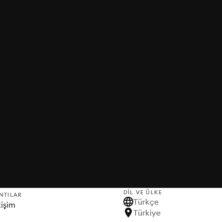
DIL VE ÜLKE
NTILAR
Türkçe
tişim
Türkiye