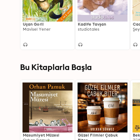
Uçan Goril
Kadife Tavşan
Caa
Mavisel Yener
studiotales
Şey
Bu Kitaplarla Başla
Masumiyet Müzesi
Güzel Filmler Çabuk
Bek