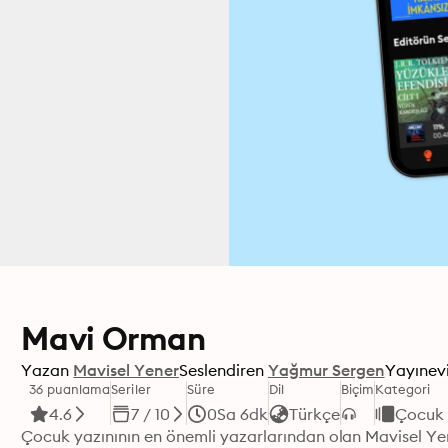
Mavi Orman
Yazan
Mavisel Yener
Seslendiren
Yağmur Sergen
Yayınev
36 puanlama
Seriler
Süre
Dil
Biçim
Kategori
4.6
7 / 10
0Sa 6dk
Türkçe
Çocuk
Çocuk yazınının en önemli yazarlarından olan Mavisel Yene