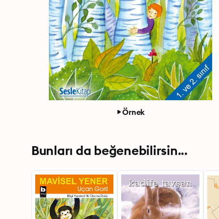
Örnek
Bunları da beğenebilirsin...