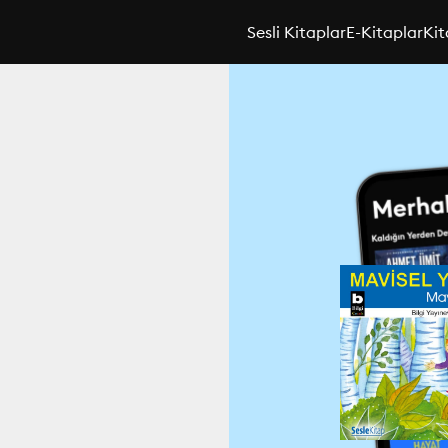
Sesli Kitaplar
E-Kitaplar
Kit