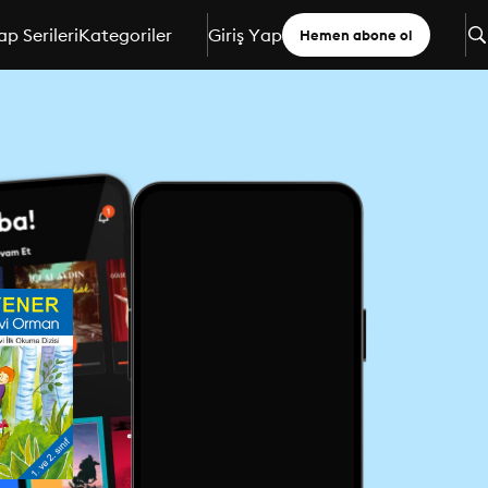
ap Serileri
Kategoriler
Giriş Yap
Hemen abone ol