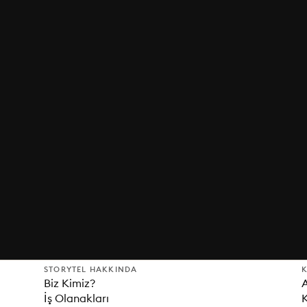
STORYTEL HAKKINDA
K
Biz Kimiz?
İş Olanakları
K