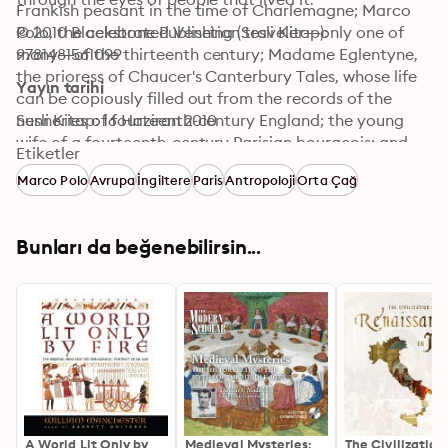
Frankish peasant in the time of Charlemagne; Marco 
Polo, the celebrated Venetian traveler—only one of 
© 2010 Blackstone Publishing (Sesli Kitap): 
many—of the thirteenth century; Madame Eglentyne, 
9781481561099
the prioress of Chaucer's Canterbury Tales, whose life 
Yayın tarihi
can be copiously filled out from the records of the 
nunneries of fourteenth-century England; the young 
Sesli Kitap: 16 Haziran 2010
wife of a fourteenth-century Parisian bourgeois; and 
Etiketler
two English merchants of the fifteenth century, Thomas 
Marco Polo
Avrupa
İngiltere
Paris
Antropoloji
Orta Çağ
Betson of the wool trade and Thomas Paycocke, an 
Essex clothier.
Bunları da beğenebilirsin...
A World Lit Only by
Medieval Mysteries:
The Civilization