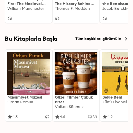
Fire: The Medieval
The History Behind
the Renaissance
Mind and the
William Manchester
the Myths of the
Thomas F. Madden
Italy
Jacob Burckhar
Renaissance; Portrait
Middle Ages
of an Age
Bu Kitaplarla Başla
Tüm başlıkları görüntüle
Masumiyet Müzesi
Güzel Filmler Çabuk
Bekle Beni
Orhan Pamuk
Biter
Zülfü Livaneli
Volkan Sönmez
4.3
4.6
4.2