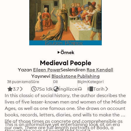
Örnek
Medieval People
Yazan
Eileen Power
Seslendiren
Roe Kendall
Yayınevi
Blackstone Publishing
38 puanlama
Süre
Dil
Biçim
Kategori
3.7
7Sa 1dk
İngilizce
Tarih
In this classic of social history, the author describes the 
lives of five lesser-known men and women of the Middle 
Ages, as well as one famous one. She draws on account 
books, records, letters, diaries, and wills to make the 
life of those times as concrete and comprehensible as 
This is an informative yet entertaining look at an era 
our own. There are full-length portraits of Bodo, a 
through the eyes of people that lived it.