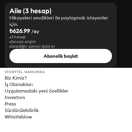
Aile (3 hesap)
Hikayeleri sevdikleri ile paylaşmak isteyenler
için.
₺626.99
/ay
3 hesap
Sınırsız erişim
İstediğin zaman iptal et
Abonelik başlat
STORYTEL HAKKINDA
Biz Kimiz?
İş Olanakları
Uygulamadaki yeni özellikler
Investors
Press
Sürdürülebilirlik
Whistleblow