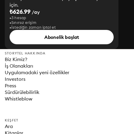
için.
₺626.99
/ay
3 hesap
Sınırsız erişim
İstediğin zaman iptal et
Abonelik başlat
STORYTEL HAKKINDA
Biz Kimiz?
İş Olanakları
Uygulamadaki yeni özellikler
Investors
Press
Sürdürülebilirlik
Whistleblow
KEŞFET
Ara
Kitaplar