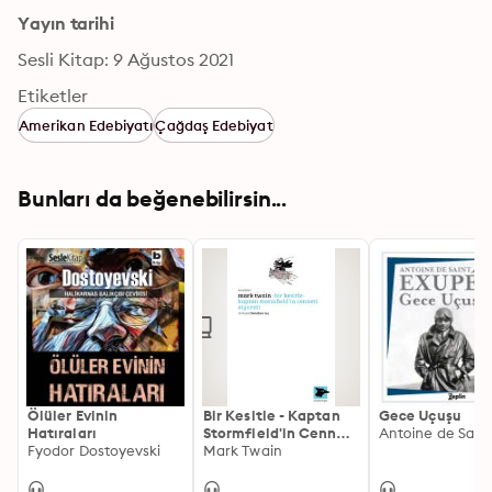
Yayın tarihi
Sesli Kitap: 9 Ağustos 2021
Etiketler
Amerikan Edebiyatı
Çağdaş Edebiyat
Bunları da beğenebilirsin...
Ölüler Evinin
Bir Kesitle - Kaptan
Gece Uçuşu
Hatıraları
Stormfield'in Cenneti
Fyodor Dostoyevski
Ziyareti
Mark Twain