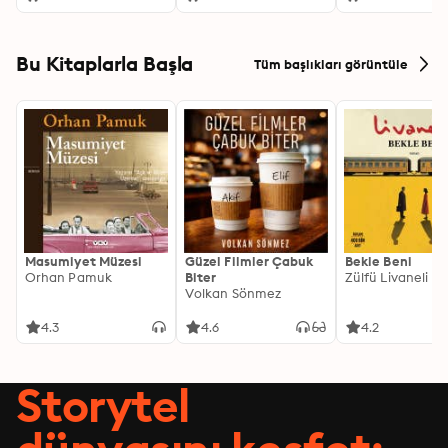
Bu Kitaplarla Başla
Tüm başlıkları görüntüle
Masumiyet Müzesi
Güzel Filmler Çabuk
Bekle Beni
Orhan Pamuk
Biter
Zülfü Livaneli
Volkan Sönmez
4.3
4.6
4.2
Storytel