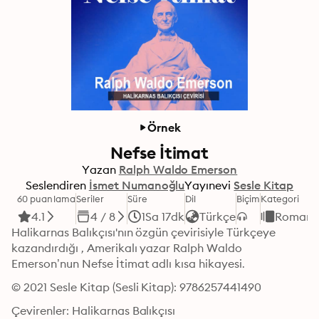
Örnek
Nefse İtimat
Yazan
Ralph Waldo Emerson
Seslendiren
İsmet Numanoğlu
Yayınevi
Sesle Kitap
60 puanlama
Seriler
Süre
Dil
Biçim
Kategori
4.1
4 / 8
1Sa 17dk
Türkçe
Roman
Halikarnas Balıkçısı'nın özgün çevirisiyle Türkçeye 
kazandırdığı , Amerikalı yazar Ralph Waldo 
Emerson’nun Nefse İtimat adlı kısa hikayesi.
© 2021 Sesle Kitap (Sesli Kitap): 9786257441490
Çevirenler: Halikarnas Balıkçısı