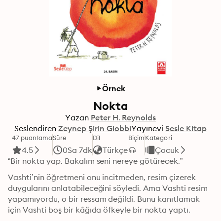
Örnek
Nokta
Yazan
Peter H. Reynolds
Seslendiren
Zeynep Şirin Giobbi
Yayınevi
Sesle Kitap
47 puanlama
Süre
Dil
Biçim
Kategori
4.5
0Sa 7dk
Türkçe
Çocuk
“Bir nokta yap. Bakalım seni nereye götürecek.”
Vashti’nin öğretmeni onu incitmeden, resim çizerek 
duygularını anlatabileceğini söyledi. Ama Vashti resim 
yapamıyordu, o bir ressam değildi. Bunu kanıtlamak 
için Vashti boş bir kâğıda öfkeyle bir nokta yaptı.