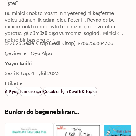
“İşte!”
Bu minicik nokta Vashti’nin yeteneğini keşfetme 
yolculuğunun ilk adımı oldu.Peter H. Reynolds bu 
minicik nokta masalıyla hepimizin içinde varolan 
yaratıcı gücümüzü dışa vurmamızı sağladı. Minicik 
nokta bir başlangıçtır...
© 2023 Sesle Kitap (Sesli Kitap): 9786256884335
Çevirenler: Oya Alpar
Yayın tarihi
Sesli Kitap: 4 Eylül 2023
Etiketler
6-9 yaş
Tüm aile için
Çocuklar İçin Keyifli Kitaplar
Bunları da beğenebilirsin...