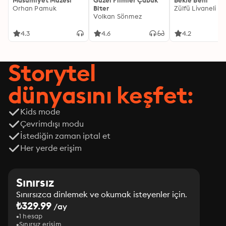
Masumiyet Müzesi
Güzel Filmler Çabuk
Bekle Beni
Orhan Pamuk
Biter
Zülfü Livaneli
Volkan Sönmez
4.3
4.6
4.2
Storytel
dünyasını keşfet:
Kids mode
Çevrimdışı modu
İstediğin zaman iptal et
Her yerde erişim
Sınırsız
Sınırsızca dinlemek ve okumak isteyenler için.
₺329.99
/ay
1 hesap
Sınırsız erişim