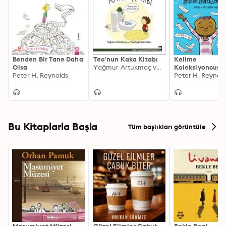
Benden Bir Tane Daha
Teo'nun Kaka Kitabı
Kelime
Olsa
Yağmur Artukmaç ve Psikolog Pınar Çakır Aksu
Koleksiyoncusu
Peter H. Reynolds
Peter H. Reynol
Bu Kitaplarla Başla
Tüm başlıkları görüntüle