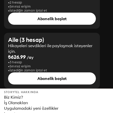
2 hesap
Sınırsız erişim
İstediğin zaman iptal et
Abonelik başlat
Aile (3 hesap)
Hikayeleri sevdikleri ile paylaşmak isteyenler
için.
₺626.99
/ay
3 hesap
Sınırsız erişim
İstediğin zaman iptal et
Abonelik başlat
STORYTEL HAKKINDA
Biz Kimiz?
İş Olanakları
Uygulamadaki yeni özellikler