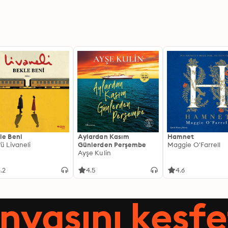
le Beni
Aylardan Kasım
Hamnet
fü Livaneli
Günlerden Perşembe
Maggie O'Farrell
Ayşe Kulin
.2
4.5
4.6
nyasını keşfe