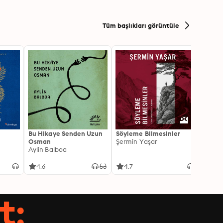
Tüm başlıkları görüntüle
Bu Hikaye Senden Uzun
Söyleme Bilmesinler
Kürk 
Osman
Şermin Yaşar
Sabaha
Aylin Balboa
4.6
4.7
4.5
t: