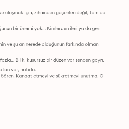
 ulaşmak için, zihninden geçenleri değil, tam da 
nun bir önemi yok... Kimlerden ileri ya da geri 
inin ve şu an nerede olduğunun farkında olman 
zla... Bil ki kusursuz bir düzen var senden gayrı.
tan var, hatırla.

yi öğren. Kanaat etmeyi ve şükretmeyi unutma. O 