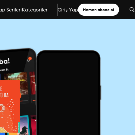
ap Serileri
Kategoriler
Giriş Yap
Hemen abone ol