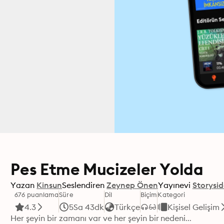
Pes Etme Mucizeler Yolda
Yazan
Kinsun
Seslendiren
Zeynep Önen
Yayınevi
Storysid
676 puanlama
Süre
Dil
Biçim
Kategori
4.3
5Sa 43dk
Türkçe
Kişisel Gelişim
Her şeyin bir zamanı var ve her şeyin bir nedeni...
