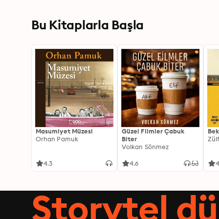
Bu Kitaplarla Başla
Masumiyet Müzesi
Güzel Filmler Çabuk
Bek
Orhan Pamuk
Biter
Zül
Volkan Sönmez
4.3
4.6
4
Storytel dü