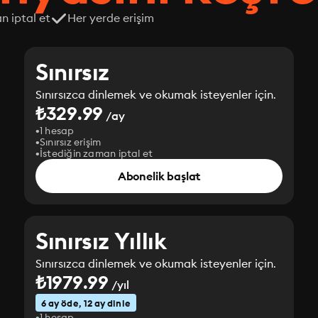
n iptal et
Her yerde erişim
Sınırsız
Sınırsızca dinlemek ve okumak isteyenler için.
₺329.99
/ay
1 hesap
Sınırsız erişim
İstediğin zaman iptal et
Abonelik başlat
Sınırsız Yıllık
Sınırsızca dinlemek ve okumak isteyenler için.
₺1979.99
/yıl
6 ay öde, 12 ay dinle
1 hesap