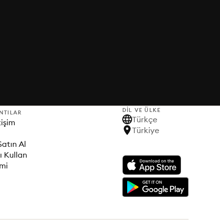
DIL VE ÜLKE
NTILAR
Türkçe
tişim
Türkiye
Satın Al
ı Kullan
imi