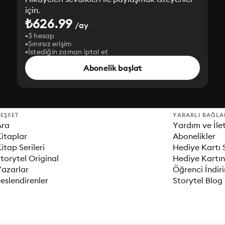
için.
₺626.99
/ay
3 hesap
Sınırsız erişim
İstediğin zaman iptal et
Abonelik başlat
EŞFET
YARARLI BAĞLA
Ara
Yardım ve İle
itaplar
Abonelikler
itap Serileri
Hediye Kartı 
torytel Original
Hediye Kartın
Yazarlar
Öğrenci İndir
eslendirenler
Storytel Blog