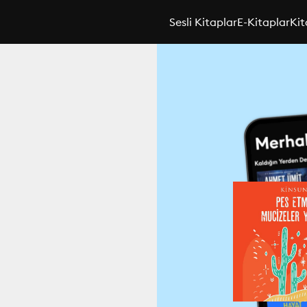
Sesli Kitaplar
E-Kitaplar
Kit