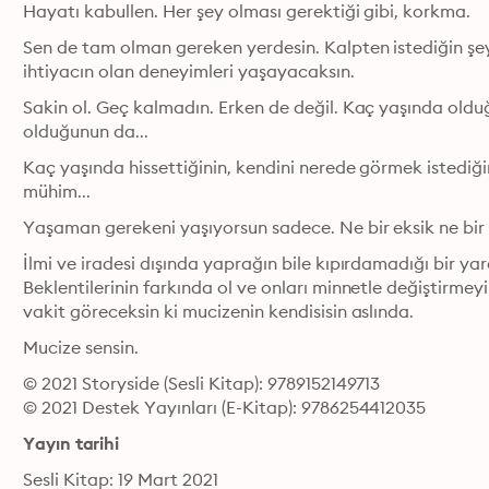
Hayatı kabullen. Her şey olması gerektiği gibi, korkma.
Sen de tam olman gereken yerdesin. Kalpten istediğin şeye
ihtiyacın olan deneyimleri yaşayacaksın.
Sakin ol. Geç kalmadın. Erken de değil. Kaç yaşında olduğu
olduğunun da...
Kaç yaşında hissettiğinin, kendini nerede görmek istediğ
mühim...
Yaşaman gerekeni yaşıyorsun sadece. Ne bir eksik ne bir fa
İlmi ve iradesi dışında yaprağın bile kıpırdamadığı bir yara
Beklentilerinin farkında ol ve onları minnetle değiştirme
vakit göreceksin ki mucizenin kendisisin aslında.
Mucize sensin.
© 2021 Storyside (Sesli Kitap): 9789152149713
© 2021 Destek Yayınları (E-Kitap): 9786254412035
Yayın tarihi
Sesli Kitap: 19 Mart 2021