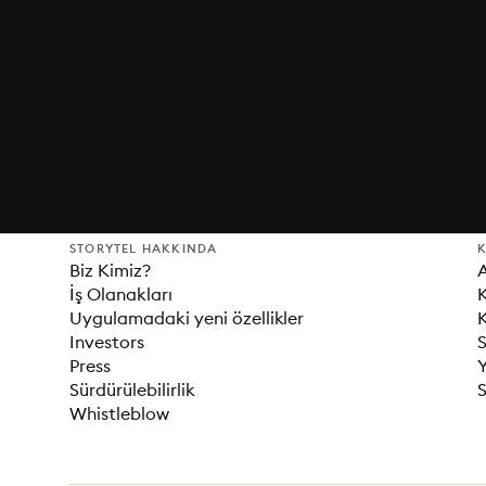
STORYTEL HAKKINDA
K
Biz Kimiz?
İş Olanakları
K
Uygulamadaki yeni özellikler
K
Investors
S
Press
Sürdürülebilirlik
S
Whistleblow