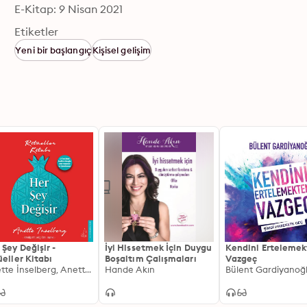
E-Kitap: 9 Nisan 2021
Etiketler
Yeni bir başlangıç
Kişisel gelişim
 Şey Değişir -
İyi Hissetmek İçin Duygu
Kendini Erteleme
üeller Kitabı
Boşaltım Çalışmaları
Vazgeç
Anette İnselberg, Anette Iinselberg
Hande Akın
Bülent Gardiyanoğ