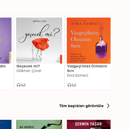
din
Geçecek mi?
Vazgeçilmez Olmanın
Yanlış
Gökhan Çınar
Sırrı
Yalnız
Esra Ezmeci
Nilgü
Tüm başlıkları görüntüle