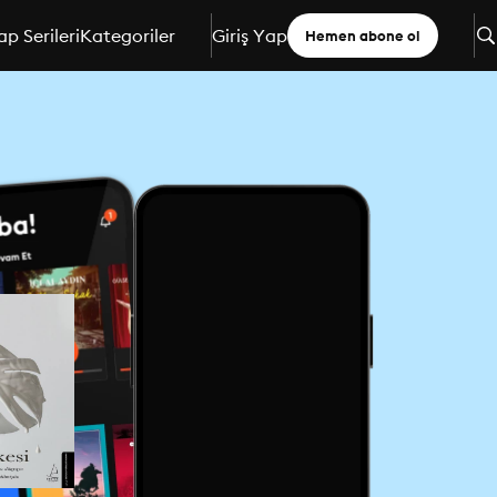
ap Serileri
Kategoriler
Giriş Yap
Hemen abone ol