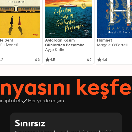
le Beni
Aylardan Kasım
Hamnet
fü Livaneli
Günlerden Perşembe
Maggie O'Farrell
Ayşe Kulin
.2
4.5
4.6
nyasını keşfe
n iptal et
Her yerde erişim
Sınırsız