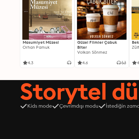
Masumiyet Müzesi
Güzel Filmler Çabuk
Bek
Orhan Pamuk
Biter
Zül
Volkan Sönmez
4.3
4.6
4
Storytel dü
Kids mode
Çevrimdışı modu
İstediğin zama