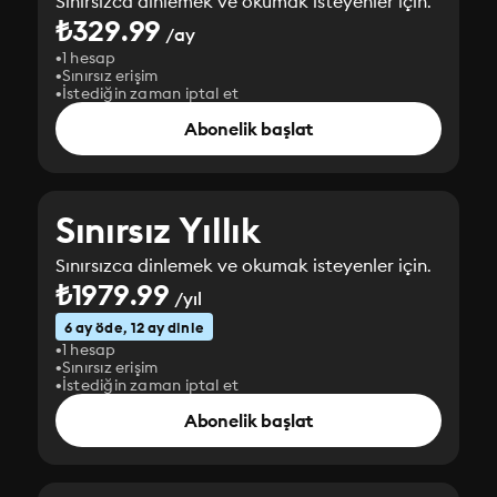
Sınırsızca dinlemek ve okumak isteyenler için.
₺329.99
/ay
1 hesap
Sınırsız erişim
İstediğin zaman iptal et
Abonelik başlat
Sınırsız Yıllık
Sınırsızca dinlemek ve okumak isteyenler için.
₺1979.99
/yıl
6 ay öde, 12 ay dinle
1 hesap
Sınırsız erişim
İstediğin zaman iptal et
Abonelik başlat