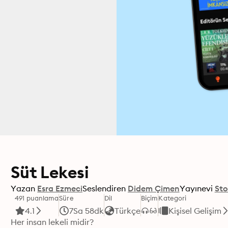
Süt Lekesi
Yazan
Esra Ezmeci
Seslendiren
Didem Çimen
Yayınevi
Sto
491 puanlama
Süre
Dil
Biçim
Kategori
4.1
7Sa 58dk
Türkçe
Kişisel Gelişim
Her insan lekeli midir?
