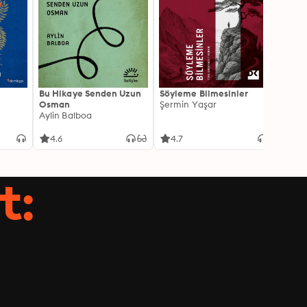
Bu Hikaye Senden Uzun
Söyleme Bilmesinler
Kürk 
Osman
Şermin Yaşar
Sabaha
Aylin Balboa
4.6
4.7
4.5
t: