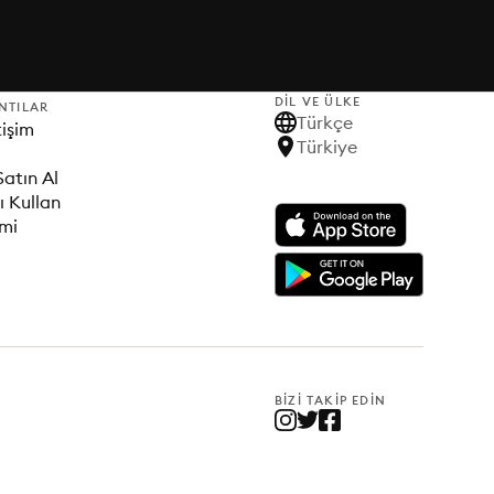
DIL VE ÜLKE
NTILAR
Türkçe
tişim
Türkiye
Satın Al
ı Kullan
imi
BIZI TAKIP EDIN