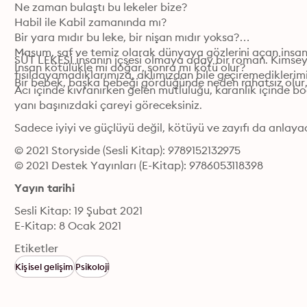
Ne zaman bulaştı bu lekeler bize?

Habil ile Kabil zamanında mı?

Bir yara mıdır bu leke, bir nişan mıdır yoksa?

Masum, saf ve temiz olarak dünyaya gözlerini açan insan
SÜT LEKESİ insanın içsesi olmaya aday bir roman. Kimseye
İnsan kötülükle mi doğar, sonra mı kötü olur?

fısıldayamadıklarımıza, aklımızdan bile geçiremediklerimiz
Bir bebek, başka bebeği gördüğünde neden rahatsız olur,
Acı içinde kıvranırken gelen mutluluğu, karanlık içinde boğ
yanı başınızdaki çareyi göreceksiniz.
Sadece iyiyi ve güçlüyü değil, kötüyü ve zayıfı da anlaya
© 2021 Storyside (Sesli Kitap): 9789152132975
© 2021 Destek Yayınları (E-Kitap): 9786053118398
Yayın tarihi
Sesli Kitap: 19 Şubat 2021
E-Kitap: 8 Ocak 2021
Etiketler
Kişisel gelişim
Psikoloji