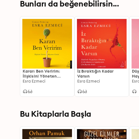
Bunları da beğenebilirsin...
Kararı Ben Veririm:
İz Bıraktığın Kadar
Düş
İlişkisini Yöneten
Varsın
Hay
Hayatını Yönetir
Esra Ezmeci
Esra Ezmeci
Esr
Bu Kitaplarla Başla