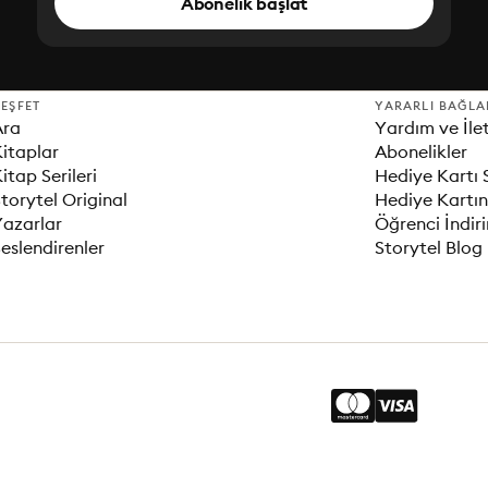
Abonelik başlat
EŞFET
YARARLI BAĞLA
Ara
Yardım ve İle
itaplar
Abonelikler
itap Serileri
Hediye Kartı 
torytel Original
Hediye Kartın
Yazarlar
Öğrenci İndir
eslendirenler
Storytel Blog