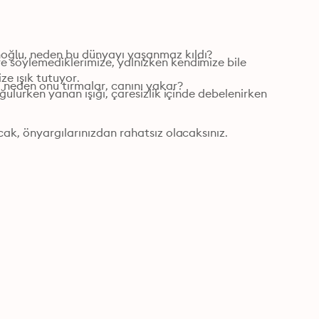
oğlu, neden bu dünyayı yaşanmaz kıldı?

 söylemediklerimize, yalnızken kendimize bile 
e ışık tutuyor.

 neden onu tırmalar, canını yakar?
ulurken yanan ışığı, çaresizlik içinde debelenirken 
cak, önyargılarınızdan rahatsız olacaksınız.