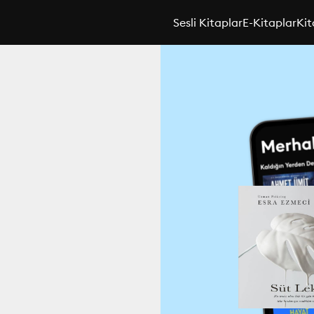
Sesli Kitaplar
E-Kitaplar
Kit