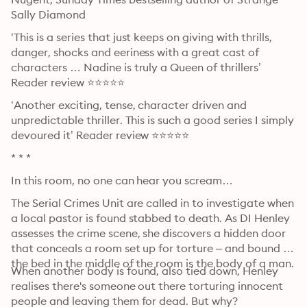
Sally Diamond
‘This is a series that just keeps on giving with thrills, 
danger, shocks and eeriness with a great cast of 
characters … Nadine is truly a Queen of thrillers’ 
Reader review ⭐⭐⭐⭐⭐
‘Another exciting, tense, character driven and 
unpredictable thriller. This is such a good series I simply 
devoured it’ Reader review ⭐⭐⭐⭐⭐
* * *
In this room, no one can hear you scream…
The Serial Crimes Unit are called in to investigate when 
a local pastor is found stabbed to death. As DI Henley 
assesses the crime scene, she discovers a hidden door 
that conceals a room set up for torture – and bound to 
the bed in the middle of the room is the body of a man.
When another body is found, also tied down, Henley 
realises there's someone out there torturing innocent 
people and leaving them for dead. But why?