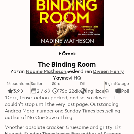
Örnek
The Binding Room
Yazan
Nadine Matheson
Seslendiren
Diveen Henry
Yayınevi
HQ
16 puanlama
Seriler
Süre
Dil
Biçim
Kategori
3.9
2 / 6
17Sa 22dk
İngilizce
Polisi
‘Dark, tense, action-packed, and so, so clever … I 
couldn’t stop until the very last page. Outstanding’ 
Andrea Mara, number one Sunday Times bestselling 
author of No One Saw a Thing
‘Another absolute cracker. Gruesome and gritty' Liz 
Nugent, Sunday Times bestselling author of Strange 