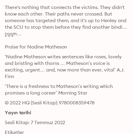
There's nothing that connects the victims. They didn't 
know each other. Their paths never crossed. But 
someone has targeted them, and it's up to Henley and 
the SCU to stop them before they find another binding 
room…
* * *
Praise for Nadine Matheson 
‘Nadine Matheson writes sentences like roses, lovely 
and bristling with thorns … Matheson’s voice is 
exciting, urgent… and, now more than ever, vital’ A.J. 
Finn
‘There is a freshness to Matheson’s writing which 
promises a long career’ Morning Star
© 2022 HQ (Sesli Kitap): 9780008359478
Yayın tarihi
Sesli Kitap: 7 Temmuz 2022
Etiketler