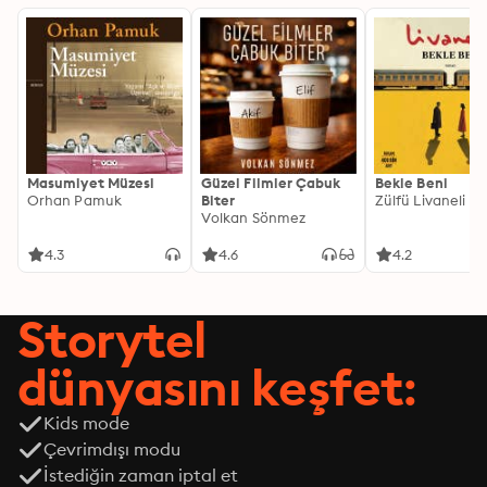
Masumiyet Müzesi
Güzel Filmler Çabuk
Bekle Beni
Orhan Pamuk
Biter
Zülfü Livaneli
Volkan Sönmez
4.3
4.6
4.2
Storytel
dünyasını keşfet:
Kids mode
Çevrimdışı modu
İstediğin zaman iptal et