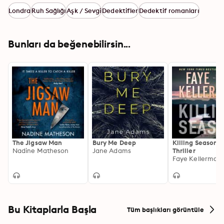
Londra
Ruh Sağlığı
Aşk / Sevgi
Dedektifler
Dedektif romanları
Bunları da beğenebilirsin...
The Jigsaw Man
Bury Me Deep
Killing Season: 
Nadine Matheson
Jane Adams
Thriller
Faye Kellerman
Bu Kitaplarla Başla
Tüm başlıkları görüntüle