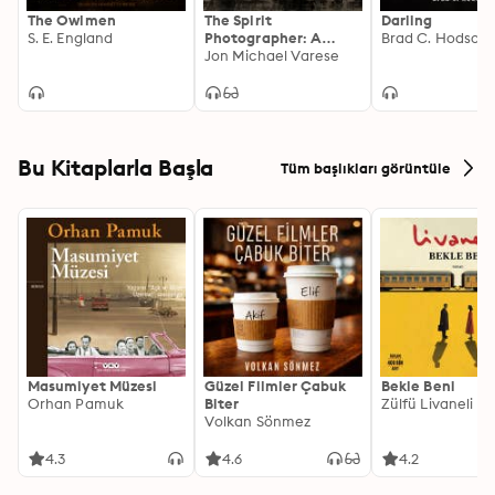
The Owlmen
The Spirit
Darling
S. E. England
Photographer: A
Brad C. Hodson
Novel
Jon Michael Varese
Bu Kitaplarla Başla
Tüm başlıkları görüntüle
Masumiyet Müzesi
Güzel Filmler Çabuk
Bekle Beni
Orhan Pamuk
Biter
Zülfü Livaneli
Volkan Sönmez
4.3
4.6
4.2