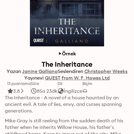
Örnek
The Inheritance
Yazan
Janine Galliano
Seslendiren
Christopher Weeks
Yayınevi
QUEST from W. F. Howes Ltd
13 puanlama
Süre
Dil
Biçim
3.8
8Sa 23dk
İngilizce
The Inheritance - A novel of a house haunted by an 
ancient evil. A tale of lies, envy, and curses spanning 
generations. 
Mike Gray is still reeling from the sudden death of his 
father when he inherits Willow House, his father’s 
childhood home. Keen to move out of the city, Mike 