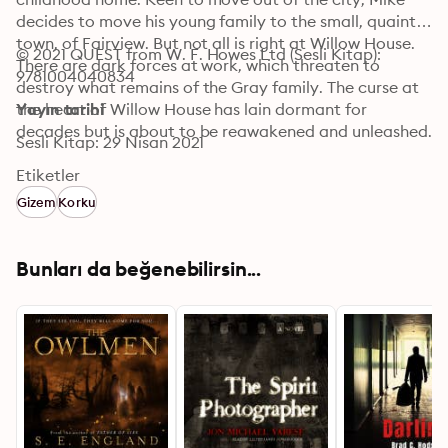
decides to move his young family to the small, quaint 
town, of Fairview. But not all is right at Willow House. 
© 2021 QUEST from W. F. Howes Ltd (Sesli Kitap): 
There are dark forces at work, which threaten to 
9781004040834
destroy what remains of the Gray family. The curse at 
the heart of Willow House has lain dormant for 
Yayın tarihi
decades but is about to be reawakened and unleashed.
Sesli Kitap: 29 Nisan 2021
Etiketler
Gizem
Korku
Bunları da beğenebilirsin...