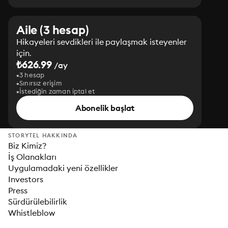
Aile (3 hesap)
Hikayeleri sevdikleri ile paylaşmak isteyenler
için.
₺626.99
/ay
3 hesap
Sınırsız erişim
İstediğin zaman iptal et
Abonelik başlat
STORYTEL HAKKINDA
Biz Kimiz?
İş Olanakları
Uygulamadaki yeni özellikler
Investors
Press
Sürdürülebilirlik
Whistleblow