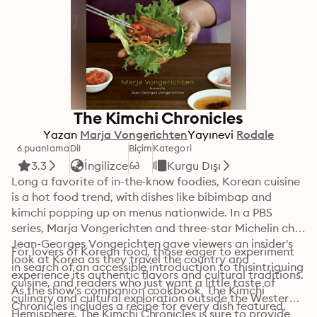
The Kimchi Chronicles
Yazan
Marja Vongerichten
Yayınevi
Rodale
6 puanlama
Dil
Biçim
Kategori
3.3
İngilizce
Kurgu Dışı
Long a favorite of in-the-know foodies, Korean cuisine 
is a hot food trend, with dishes like bibimbap and 
kimchi popping up on menus nationwide. In a PBS 
series, Marja Vongerichten and three-star Michelin chef 
Jean-Georges Vongerichten gave viewers an insider's 
For lovers of Korean food, those eager to experiment 
look at Korea as they travel the country and 
in search of an accessible introduction to thisintriguing 
experience its authentic flavors and cultural traditions. 
cuisine, and readers who just want a little taste of 
As the show's companion cookbook, The Kimchi 
culinary and cultural exploration outside the Western 
Chronicles includes a recipe for every dish featured, 
Hemisphere, The Kimchi Chronicles is sure to provide 