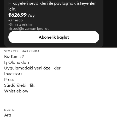
Hikayeleri sevdikleri ile paylaşmak isteyenler
için.
₺626.99
/ay
3 hesap
Sınırsız erişim
İstediğin zaman iptal et
Abonelik başlat
STORYTEL HAKKINDA
Biz Kimiz?
İş Olanakları
Uygulamadaki yeni özellikler
Investors
Press
Sürdürülebilirlik
Whistleblow
KEŞFET
Ara