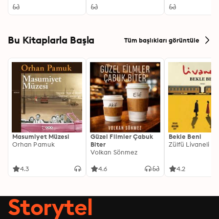
Bu Kitaplarla Başla
Tüm başlıkları görüntüle
Masumiyet Müzesi
Güzel Filmler Çabuk
Bekle Beni
Orhan Pamuk
Biter
Zülfü Livaneli
Volkan Sönmez
4.3
4.6
4.2
Storytel