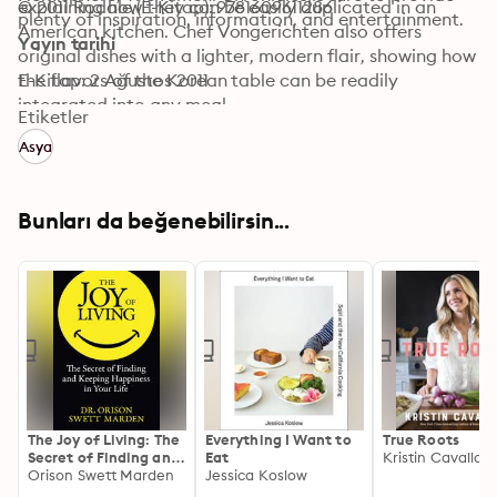
explaining how they can be easily duplicated in an 
© 2011 Rodale (E-Kitap): 9781609611286
plenty of inspiration, information, and entertainment.
American kitchen. Chef Vongerichten also offers 
Yayın tarihi
original dishes with a lighter, modern flair, showing how 
the flavors of the Korean table can be readily 
E-Kitap: 2 Ağustos 2011
integrated into any meal.
Etiketler
Asya
Bunları da beğenebilirsin...
The Joy of Living: The
Everything I Want to
True Roots
Secret of Finding and
Eat
Kristin Cavallari
Keeping Happiness in
Orison Swett Marden
Jessica Koslow
Your Life