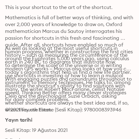
This is your shortcut to the art of the shortcut.
Mathematics is full of better ways of thinking, and with 
over 2,000 years of knowledge to draw on, Oxford 
mathematician Marcus du Sautoy interrogates his 
passion for shortcuts in this fresh and fascinating 
guide. After all, shortcuts have enabled so much of 
As well as looking at the most useful shortcuts in 
human progress, whether in constructing the first cities 
history – such as measuring the circumference of the 
around the Euphrates 5,000 years ago, using calculus 
earth in 240 BC to diagrams that illustrate how 
to determine the scale of the universe or in writing 
modern GPS works – Marcus also looks at how you can 
today’s algorithms that help us find a new life partner.
use shortcuts in investing or how to learn a musical 
With engaging puzzles and conundrums throughout to 
instrument to memory techniques. He talks to, among 
illustrate the shortcut’s ability to find solutions with 
many, the writer Robert MacFarlane, cellist Natalie 
speed, Thinking Better offers many clever strategies 
Clein and the psychologist Suzie Orbach, asking 
for daily complex problems.
whether shortcuts are always the best idea and, if so, 
when they use them.
© 2021 Fourth Estate (Sesli Kitap): 9780008393946
Yayın tarihi
Sesli Kitap: 19 Ağustos 2021