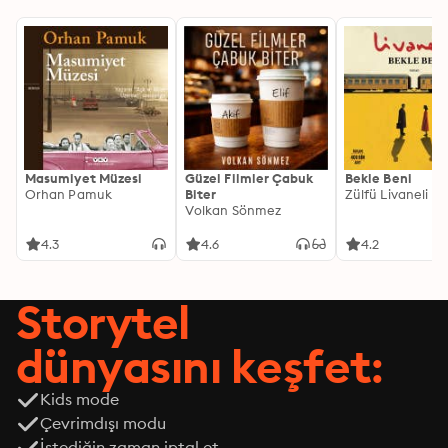
Masumiyet Müzesi
Güzel Filmler Çabuk
Bekle Beni
Orhan Pamuk
Biter
Zülfü Livaneli
Volkan Sönmez
4.3
4.6
4.2
Storytel
dünyasını keşfet:
Kids mode
Çevrimdışı modu
İstediğin zaman iptal et