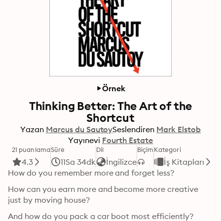
Örnek
Thinking Better: The Art of the
Shortcut
Yazan
Marcus du Sautoy
Seslendiren
Mark Elstob
Yayınevi
Fourth Estate
21 puanlama
Süre
Dil
Biçim
Kategori
4.3
11Sa 34dk
İngilizce
İş Kitapları
How do you remember more and forget less?
How can you earn more and become more creative 
just by moving house?
And how do you pack a car boot most efficiently?