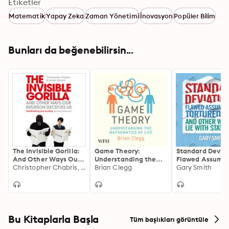
Etiketler
Matematik
Yapay Zeka
Zaman Yönetimi
İnovasyon
Popüler Bilim
Bunları da beğenebilirsin...
The Invisible Gorilla:
Game Theory:
Standard Deviat
And Other Ways Our
Understanding the
Flawed Assumpt
Intuition Deceives Us
Christopher Chabris, Daniel Simons
Mathematics of Life
Brian Clegg
Tortured Data, 
Gary Smith
Other Ways to L
with Statistics
Bu Kitaplarla Başla
Tüm başlıkları görüntüle