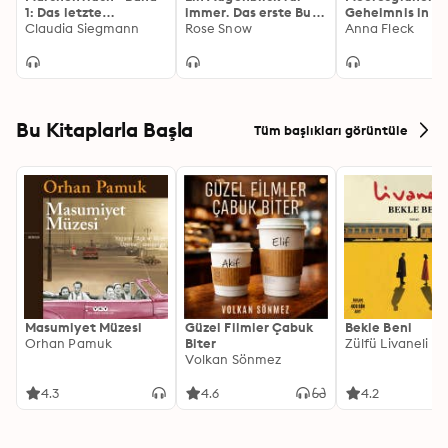
1: Das letzte
immer. Das erste Buch
Geheimnis in de
Dornröschen
Claudia Siegmann
der Lügenwahrheit
Rose Snow
Tiefe - Meeresg
Anna Fleck
(Die Bücher der
Romantasy-Tril
Lügenwahrheit 1)
Band 1 (Ungekür
Bu Kitaplarla Başla
Tüm başlıkları görüntüle
Masumiyet Müzesi
Güzel Filmler Çabuk
Bekle Beni
Orhan Pamuk
Biter
Zülfü Livaneli
Volkan Sönmez
4.3
4.6
4.2