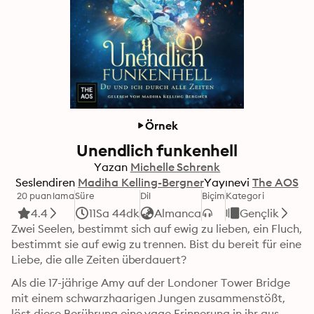
Örnek
Unendlich funkenhell
Yazan
Michelle Schrenk
Seslendiren
Madiha Kelling-Bergner
Yayınevi
The AOS
20 puanlama
Süre
Dil
Biçim
Kategori
4.4
11Sa 44dk
Almanca
Gençlik
Zwei Seelen, bestimmt sich auf ewig zu lieben, ein Fluch, 
bestimmt sie auf ewig zu trennen. Bist du bereit für eine 
Liebe, die alle Zeiten überdauert?
Als die 17-jährige Amy auf der Londoner Tower Bridge 
mit einem schwarzhaarigen Jungen zusammenstößt, 
löst diese Berührung eine vage Erinnerung in ihr aus. 