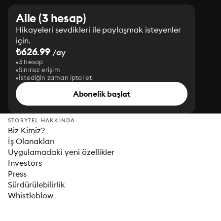
Aile (3 hesap)
Hikayeleri sevdikleri ile paylaşmak isteyenler
için.
₺626.99
/ay
3 hesap
Sınırsız erişim
İstediğin zaman iptal et
Abonelik başlat
STORYTEL HAKKINDA
Biz Kimiz?
İş Olanakları
Uygulamadaki yeni özellikler
Investors
Press
Sürdürülebilirlik
Whistleblow