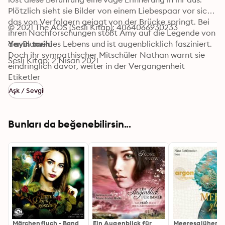
Plötzlich sieht sie Bilder von einem Liebespaar vor sich, 
das von Verfolgern gejagt von der Brücke springt. Bei 
© 2021 The AOS (Sesli Kitap): 4064066930233
ihren Nachforschungen stößt Amy auf die Legende von 
der Blume des Lebens und ist augenblicklich fasziniert. 
Yayın tarihi
Doch ihr sympathischer Mitschüler Nathan warnt sie 
Sesli Kitap: 2 Nisan 2021
eindringlich davor, weiter in der Vergangenheit 
herumzustochern und auch der schwarzhaarige Junge 
Etiketler
scheint etwas zu verbergen …
Aşk / Sevgi
Bunları da beğenebilirsin...
Märchenfluch - Band
Ein Augenblick für
Meeresglühen -