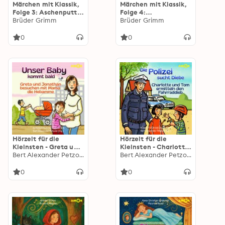
Märchen mit Klassik,
Märchen mit Klassik,
Folge 3: Aschenputtel
Folge 4:
(ungekürzt)
Brüder Grimm
Schneewittchen
Brüder Grimm
(ungekürzt)
0
0
Hörzeit für die
Hörzeit für die
Kleinsten - Greta und
Kleinsten - Charlotte
Jonathan besuchen
Bert Alexander Petzold
und Tom ermitteln
Bert Alexander Petzold
mit Mama die
den Fahrraddieb,
Hebamme, Folge 10:
Folge 5: Die Polizei
0
0
Unser Baby kommt
sucht Diebe
bald (ungekürzt)
(ungekürzt)