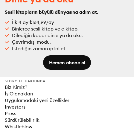
Sesli kitapların büyülü dünyasına adım at.
İlk 4 ay ₺164,99/ay
Binlerce sesli kitap ve e-kitap.
Dilediğin kadar dinle ya da oku.
Çevrimdışı modu.
İstediğin zaman iptal et.
Hemen abone ol
STORYTEL HAKKINDA
Biz Kimiz?
İş Olanakları
Uygulamadaki yeni özellikler
Investors
Press
Sürdürülebilirlik
Whistleblow