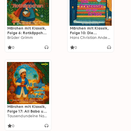
Märchen mit Klassik,
Märchen mit Klassik,
Folge 6: Rotkäppchen
Folge 10: Die
(ungekürzt)
Brüder Grimm
Prinzessin auf der
Hans Christian Andersen
Erbse (ungekürzt)
0
0
Märchen mit Klassik,
Folge 17: Ali Baba und
die vierzig Räuber
Tausendundeine Nacht
(ungekürzt)
0