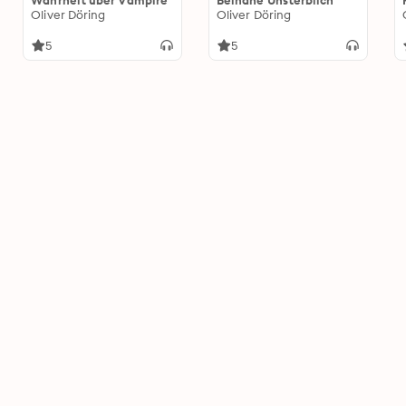
Wahrheit über Vampire
Beinahe Unsterblich
Oliver Döring
Oliver Döring
5
5