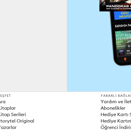
EŞFET
YARARLI BAĞLA
Ara
Yardım ve İle
itaplar
Abonelikler
itap Serileri
Hediye Kartı 
torytel Original
Hediye Kartın
Yazarlar
Öğrenci İndir