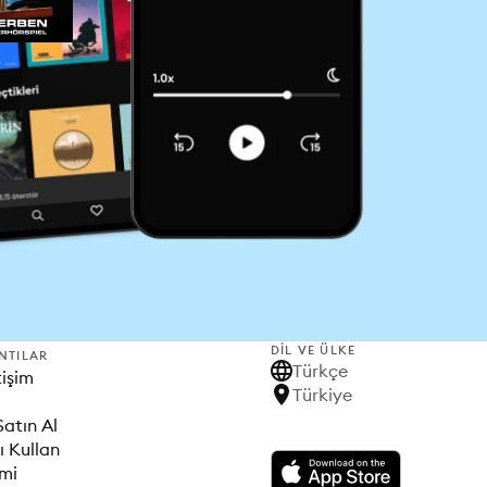
DIL VE ÜLKE
NTILAR
Türkçe
tişim
Türkiye
Satın Al
ı Kullan
imi