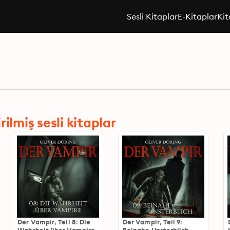
Sesli Kitaplar
E-Kitaplar
Kit
ilmiş sesli kitaplar
Der Vampir, Teil 8: Die
Der Vampir, Teil 9: