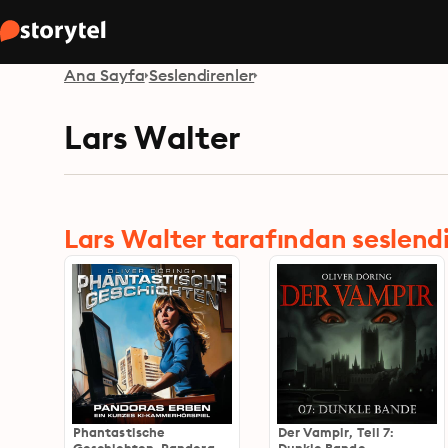
Ana Sayfa
Seslendirenler
Lars Walter
Lars Walter tarafından seslendir
Phantastische
Der Vampir, Teil 7: