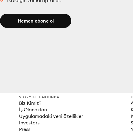
İstediğin zaman iptal et.
Hemen abone ol
STORYTEL HAKKINDA
K
Biz Kimiz?
İş Olanakları
K
Uygulamadaki yeni özellikler
K
Investors
S
Press