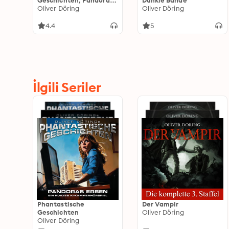
Geschichten, Pandoras
Dunkle Bande
Erben - ein KI Hörspiel
Oliver Döring
Oliver Döring
4.4
5
İlgili Seriler
Phantastische
Der Vampir
Geschichten
Oliver Döring
Oliver Döring