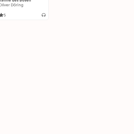
Keime des Bösen
Oliver Döring
5