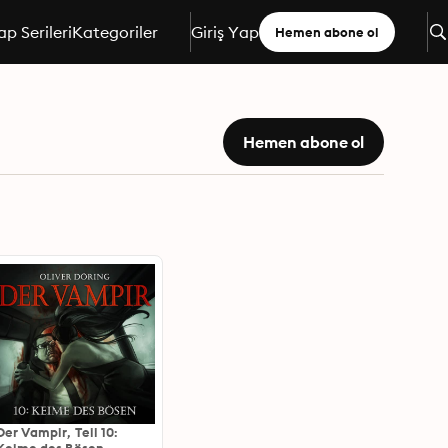
ap Serileri
Kategoriler
Giriş Yap
Hemen abone ol
Hemen abone ol
Der Vampir, Teil 10: