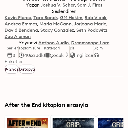
Yazan
Joshua V. Scher
Sam J. Fires
Seslendiren
Kevin Pierce
Tara Sands
GM Hakim
Rob Vlock
Andrea Emmes
Maria McCann
Jorjeana Marie
David Bendena
Stacy Gonzalez
Seth Podowitz
Zac Aleman
Yayınevi
Aethon Audio
Dreamscape Lore
Seriler
Toplam süre
Kategori
Dil
Biçim
8
40sa 3dk
Çocuk
İngilizce
Etiketler
9-12 yaş
Distopya
After the End kitapları sırasıyla