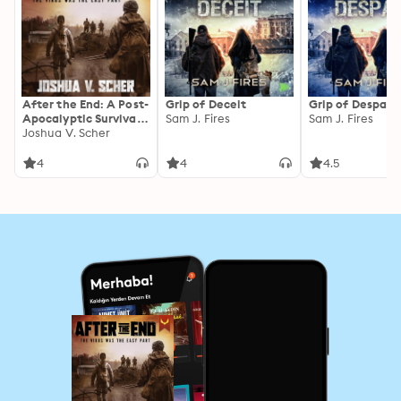
After the End: A Post-
Grip of Deceit
Grip of Despair
Apocalyptic Survival
Sam J. Fires
Sam J. Fires
Novel
Joshua V. Scher
4
4
4.5