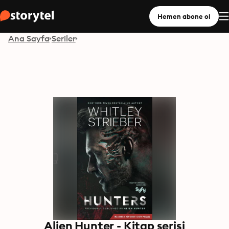
Hemen abone ol
Ana Sayfa
Seriler
Alien Hunter - Kitap serisi