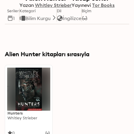
Yazan
Whitley Strieber
Yayınevi
Tor Books
Seriler
Kategori
Dil
Biçim
1
Bilim Kurgu
İngilizce
Alien Hunter kitapları sırasıyla
Hunters
Whitley Strieber
0