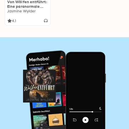
Von Wölfen entführt:
Eine paranormale
Dreiecksromanze
Jasmine Wylder
4.1