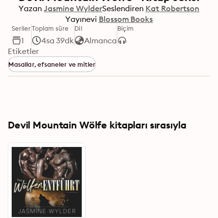
Yazan
Jasmine Wylder
Seslendiren
Kat Robertson
Yayınevi
Blossom Books
Seriler
Toplam süre
Dil
Biçim
1
4sa 39dk
Almanca
Etiketler
Masallar, efsaneler ve mitler
Devil Mountain Wölfe kitapları sırasıyla