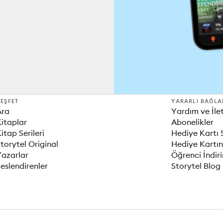
EŞFET
YARARLI BAĞLA
Ara
Yardım ve İle
itaplar
Abonelikler
itap Serileri
Hediye Kartı 
torytel Original
Hediye Kartın
Yazarlar
Öğrenci İndir
eslendirenler
Storytel Blog