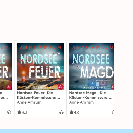
ie
Nordsee Feuer- Die
Nordsee Magd - Die
Nords
e:
Küsten-Kommissare:
Küsten-Kommissare:
Küste
Küstenkrimi (Die
Anne Amrum
Küstenkrimi (Die
Anne Amrum
Küste
Anne
are,
Nordsee-Kommissare,
Nordsee-Kommissare 7)
Nords
Band 6)
4.3
4.6
4.4