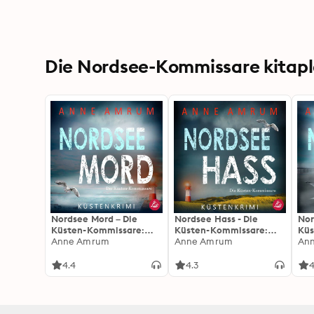
Die Nordsee-Kommissare kitaplar
Nordsee Mord – Die
Nordsee Hass - Die
Nor
Küsten-Kommissare:
Küsten-Kommissare:
Küs
Küstenkrimi (Die
Anne Amrum
Küstenkrimi (Die
Anne Amrum
Küs
An
Nordsee-Kommissare 1)
Nordsee-Kommissare,
Nor
Band 2)
Ban
4.4
4.3
4