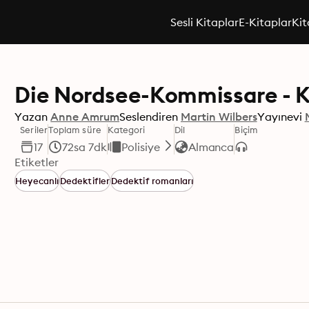
Sesli Kitaplar
E-Kitaplar
Kit
Die Nordsee-Kommissare - Ki
Yazan
Anne Amrum
Seslendiren
Martin Wilbers
Yayınevi
Seriler
Toplam süre
Kategori
Dil
Biçim
17
72sa 7dk
Polisiye
Almanca
Etiketler
Heyecanlı
Dedektifler
Dedektif romanları