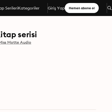
ap Serileri
Kategoriler
Giriş Yap
Hemen abone ol
tap serisi
Miss Motte Audio