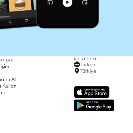
DIL VE ÜLKE
NTILAR
Türkçe
tişim
Türkiye
Satın Al
ı Kullan
imi