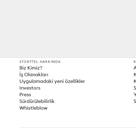
STORYTEL HAKKINDA
K
Biz Kimiz?
İş Olanakları
K
Uygulamadaki yeni özellikler
K
Investors
S
Press
Sürdürülebilirlik
S
Whistleblow