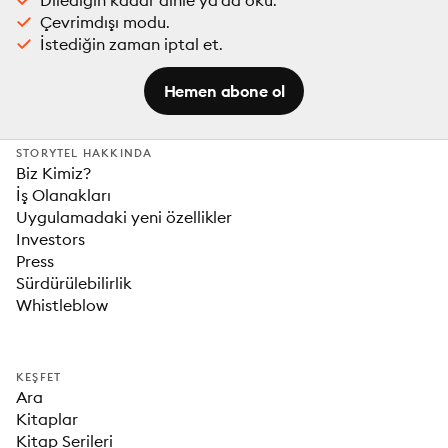
Dilediğin kadar dinle ya da oku.
Çevrimdışı modu.
İstediğin zaman iptal et.
Hemen abone ol
STORYTEL HAKKINDA
Biz Kimiz?
İş Olanakları
Uygulamadaki yeni özellikler
Investors
Press
Sürdürülebilirlik
Whistleblow
KEŞFET
Ara
Kitaplar
Kitap Serileri