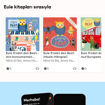
Eule kitapları sırasıyla
Eule findet den Beat -
Eule findet den Beat
Eule findet den 
mit Instrumenten
(Musik-Hörspiel)
Auf Europatour
(Musik-Hörspiel)
Nina Grätz, Anna Huhnt, Christina Raack, Charlotte Simon, Nina Addin, Karolin Kretzschmar
Nina Grätz, Anna Huhnt, Christina Raack, Charlotte Simon
(Musik-Hörspiel
5
5
0