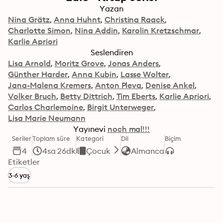
Yazan
Nina Grätz
Anna Huhnt
Christina Raack
Charlotte Simon
Nina Addin
Karolin Kretzschmar
Karlie Apriori
Seslendiren
Lisa Arnold
Moritz Grove
Jonas Anders
Günther Harder
Anna Kubin
Lasse Wolter
Jana-Malena Kremers
Anton Pleva
Denise Ankel
Volker Bruch
Betty Dittrich
Tim Eberts
Karlie Apriori
Carlos Charlemoine
Birgit Unterweger
Lisa Marie Neumann
Yayınevi
noch mal!!!
Seriler
Toplam süre
Kategori
Dil
Biçim
4
4sa 26dk
Çocuk
Almanca
Etiketler
3-6 yaş