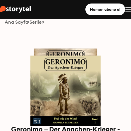
Hemen abone ol
Ana Sayfa
Seriler
Geronimo – Der Apachen-Krieger -