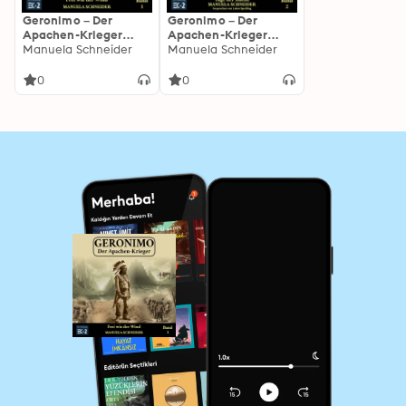
Geronimo – Der
Geronimo – Der
Apachen-Krieger
Apachen-Krieger
Band 1: Frei wie der
Manuela Schneider
Band 2: Tage der
Manuela Schneider
Wind
Rache
0
0