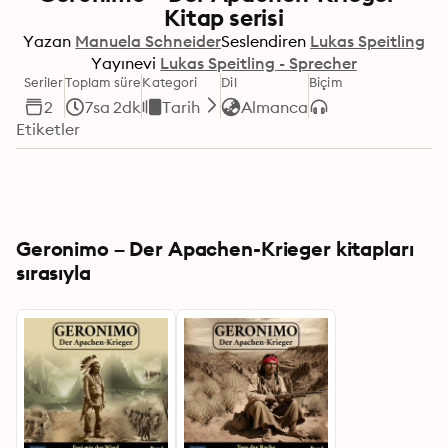
Kitap serisi
Yazan
Manuela Schneider
Seslendiren
Lukas Speitling
Yayınevi
Lukas Speitling - Sprecher
Seriler
Toplam süre
Kategori
Dil
Biçim
2
7sa 2dk
Tarih
Almanca
Etiketler
Geronimo – Der Apachen-Krieger kitapları
sırasıyla