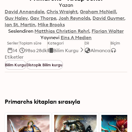
Yazan
David Annandale
Chris Wraight
Graham McNeill
Guy Haley
Gav Thorpe
Josh Reynolds
David Guymer
Ian St. Martin
Mike Brooks
Seslendiren
Matthias Christian Rehrl
Florian Walter
Yayınevi
Eins A Medien
Seriler
Toplam süre
Kategori
Dil
Biçim
14
98sa 28dk
Bilim Kurgu
Almanca
Etiketler
Bilim Kurgu
Distopik Bilim kurgu
Primarchs kitapları sırasıyla