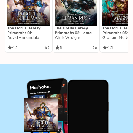
The Horus Heresy:
The Horus Heresy:
The Horus Heres
Primarchs 01:
Primarchs 02: Leman
Primarchs 03: 
Roboute Guilliman -
David Annandale
Russ - Der Große Wolf
Chris Wraight
- Der Herr von
Graham McNeill
Der letzte
Prospero
Schlachtenkönig
4.2
5
4.3