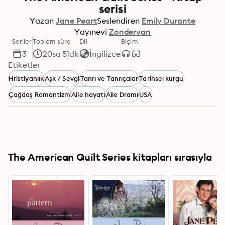
serisi
Yazan
Jane Peart
Seslendiren
Emily Durante
Yayınevi
Zondervan
Seriler
Toplam süre
Dil
Biçim
3
20sa 51dk
İngilizce
Etiketler
Hristiyanlık
Aşk / Sevgi
Tanrı ve Tanrıçalar
Tarihsel kurgu
Çağdaş Romantizm
Aile hayatı
Aile Dramı
USA
The American Quilt Series kitapları sırasıyla