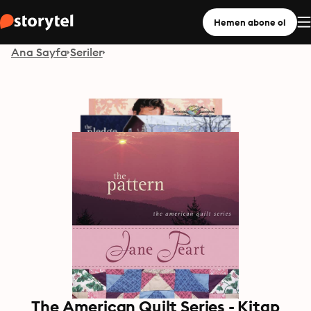
Hemen abone ol
Ana Sayfa
Seriler
The American Quilt Series - Kitap