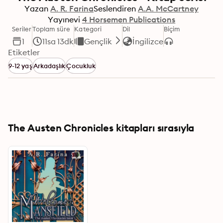
Yazan
A. R. Farina
Seslendiren
A.A. McCartney
Yayınevi
4 Horsemen Publications
Seriler
Toplam süre
Kategori
Dil
Biçim
1
11sa 13dk
Gençlik
İngilizce
Etiketler
9-12 yaş
Arkadaşlık
Çocukluk
The Austen Chronicles kitapları sırasıyla