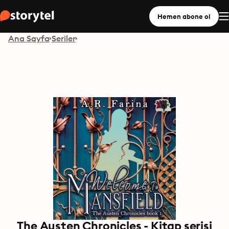
Hemen abone ol
Ana Sayfa
Seriler
The Austen Chronicles - Kitap serisi