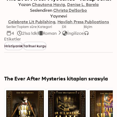
Yazan
Chautona Havig
Denise L. Barela
Seslendiren
Christa DelSorbo
Yayınevi
Celebrate Lit Publishing
Havilah Press Publications
Seriler
Toplam süre
Kategori
Dil
Biçim
4
21sa 1dk
Roman
İngilizce
Etiketler
Hristiyanlık
Tarihsel kurgu
The Ever After Mysteries kitapları sırasıyla