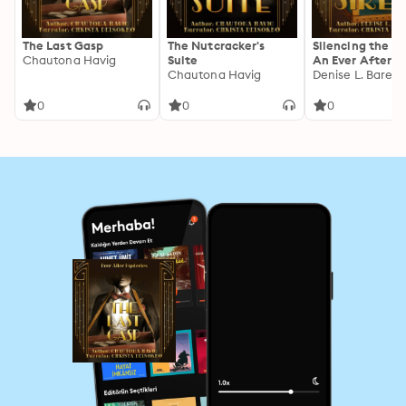
The Last Gasp
The Nutcracker's
Silencing the Si
Chautona Havig
Suite
An Ever After M
Chautona Havig
Denise L. Barela
0
0
0