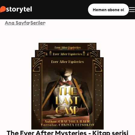
Hemen abone ol
Ana Sayfa
Seriler
The Ever After Mysteries - Kitap serisi