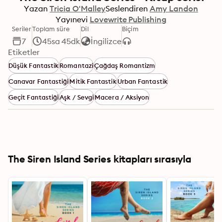
Yazan
Tricia O'Malley
Seslendiren
Amy Landon
Yayınevi
Lovewrite Publishing
Seriler
Toplam süre
Dil
Biçim
7
45sa 45dk
İngilizce
Etiketler
Düşük Fantastik
Romantazi
Çağdaş Romantizm
Canavar Fantastiği
Mitik Fantastik
Urban Fantastik
Geçit Fantastiği
Aşk / Sevgi
Macera / Aksiyon
The Siren Island Series kitapları sırasıyla