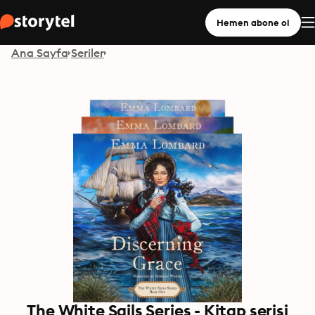
Hemen abone ol
Ana Sayfa
Seriler
The White Sails Series - Kitap serisi