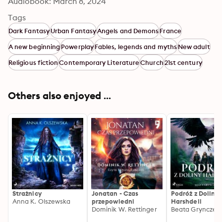
Audiobook: March 8, 2024
Tags
Dark Fantasy
Urban Fantasy
Angels and Demons
France
A new beginning
Powerplay
Fables, legends and myths
New adult
Religious fiction
Contemporary Literature
Church
21st century
Others also enjoyed ...
Strażnicy
Jonatan - Czas
Podróż z Doliny
Anna K. Olszewska
przepowiedni
Harshdell
Dominik W. Rettinger
Beata Grynczel