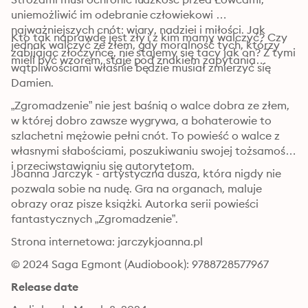
uniemożliwić im odebranie człowiekowi 
najważniejszych cnót: wiary, nadziei i miłości. Jak 
Kto tak naprawdę jest zły i z kim mamy walczyć? Czy 
jednak walczyć ze złem, gdy moralność tych, którzy 
zabijając złoczyńcę, nie stajemy się tacy jak on? Z tymi 
mieli być wzorem, staje pod znakiem zapytania… 
wątpliwościami właśnie będzie musiał zmierzyć się 
Damien.
„Zgromadzenie” nie jest baśnią o walce dobra ze złem, 
w której dobro zawsze wygrywa, a bohaterowie to 
szlachetni mężowie pełni cnót. To powieść o walce z 
własnymi słabościami, poszukiwaniu swojej tożsamości 
i przeciwstawianiu się autorytetom.
Joanna Jarczyk - artystyczna dusza, która nigdy nie 
pozwala sobie na nudę. Gra na organach, maluje 
obrazy oraz pisze książki. Autorka serii powieści 
fantastycznych „Zgromadzenie”.
Strona internetowa: jarczykjoanna.pl
© 2024 Saga Egmont (Audiobook): 9788728577967
Release date