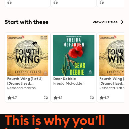
Start with these
View all titles
Fourth Wing (1 of 2)
Dear Debbie
Fourth Wing (2 o
[Dramatized
Freida McFadden
[Dramatized
Adaptation]: The
Rebecca Yarros
Adaptation]: Th
Rebecca Yarros
Empyrean 1
Empyrean 1
4.7
4.1
4.7
This is why you’ll