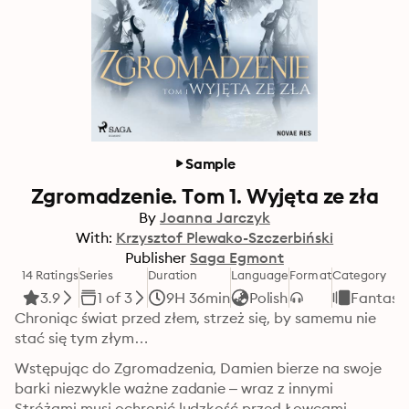
Sample
Zgromadzenie. Tom 1. Wyjęta ze zła
By
Joanna Jarczyk
With:
Krzysztof Plewako-Szczerbiński
Publisher
Saga Egmont
14 Ratings
Series
Duration
Language
Format
Category
3.9
1 of 3
9H 36min
Polish
Fantasy
Chroniąc świat przed złem, strzeż się, by samemu nie 
stać się tym złym…
Wstępując do Zgromadzenia, Damien bierze na swoje 
barki niezwykle ważne zadanie – wraz z innymi 
Stróżami musi ochronić ludzkość przed Łowcami, 