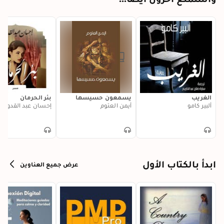
الغريب
يسمعون حسيسها
بئر الحرمان
ألبير كامو
أيمن العتوم
إحسان عبد القدوس
ابدأ بالكتاب الأول
عرض جميع العناوين