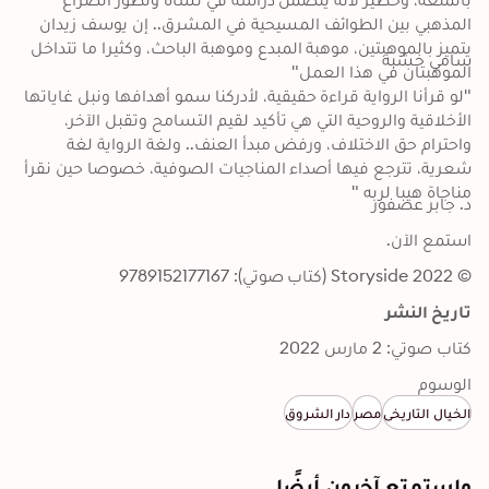
المذهبي بين الطوائف المسيحية في المشرق.. إن يوسف زيدان 
يتميز بالموهبتين، موهبة المبدع وموهبة الباحث، وكثيرا ما تتداخل 
سامي خشبة
الموهبتان في هذا العمل"
"لو قرأنا الرواية قراءة حقيقية، لأدركنا سمو أهدافها ونبل غاياتها 
الأخلاقية والروحية التي هي تأكيد لقيم التسامح وتقبل الآخر، 
واحترام حق الاختلاف، ورفض مبدأ العنف.. ولغة الرواية لغة 
شعرية، تترجع فيها أصداء المناجيات الصوفية، خصوصا حين نقرأ 
مناجاة هيبا لربه "
د. جابر عصفور
استمع الآن.
© 2022 Storyside (كتاب صوتي): 9789152177167
تاريخ النشر
كتاب صوتي: 2 مارس 2022
الوسوم
الخيال التاريخي
مصر
دار الشروق
واستمتع آخرون أيضًا...