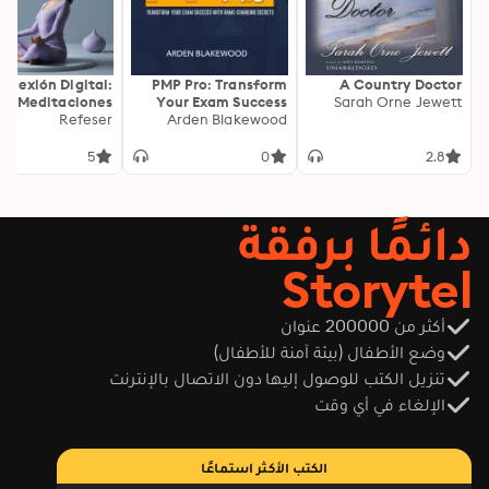
onexión Digital:
PMP Pro: Transform
A Country Doctor
Meditaciones
Your Exam Success
Sarah Orne Jewett
as para Calma y
Refeser
with Game-Changing
Arden Blakewood
Claridad
Secrets: "Elevate your
PMP exam results!
5
0
2.8
Dive into
transformative audio
lessons for peak
دائمًا برفقة
performance on test
day."
Storytel
أكثر من 200000 عنوان
وضع الأطفال (بيئة آمنة للأطفال)
تنزيل الكتب للوصول إليها دون الاتصال بالإنترنت
الإلغاء في أي وقت
الكتب الأكثر استماعًا