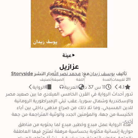
عينة
عزازيل
تأليف
يوسف زيدان
مع:
محمد نصر الله
دار النشر
Storyside
211 تقييمات
المدة
اللغة
الصيغة
تصنيف
4.1
11 س 37 د
العربية
الرواية
تدور أحداث الرواية في القرن الخامس الميلادي ما بين صعيد مصر 
والإسكندرية وشمال سوريا، عقب تبني الإمبراطورية الرومانية 
للدين المسيحي، وما تلا ذلك من صراع مذهبي داخلي بين آباء 
الكنيسة من جهة، والمؤمنين الجدد والوثنية المتراجعة من جهة 
أخرى.
"هذه الرواية عمل مبدع وخطير، مبدع لما يحتويه من مناطق 
حوارية إنسانية مكتوبة بحساسية مرهفة تمتزج فيها العاطفة 
بالمتعة، وخطير لأنه يتضمن دراسة في نشأة وتطور الصراع 