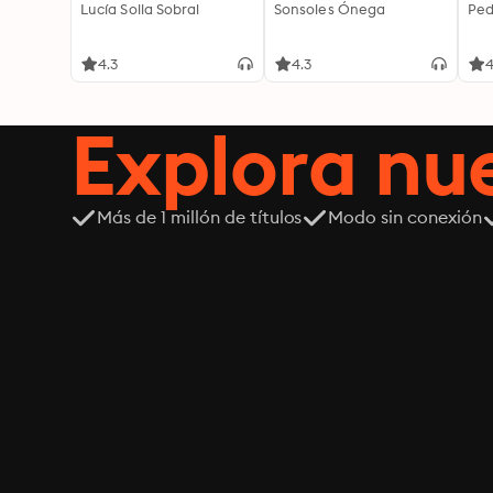
Lucía Solla Sobral
Sonsoles Ónega
Ped
4.3
4.3
4
Explora n
Más de 1 millón de títulos
Modo sin conexión