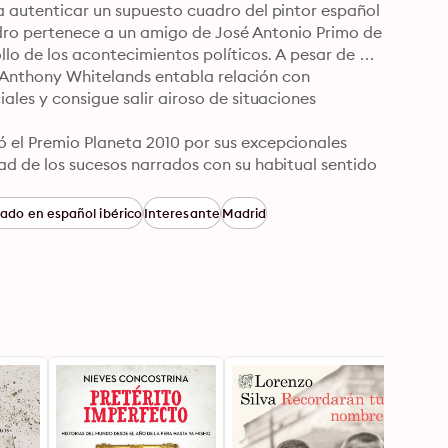
 autenticar un supuesto cuadro del pintor español 
uadro pertenece a un amigo de José Antonio Primo de 
lo de los acontecimientos políticos. A pesar de 
o, Anthony Whitelands entabla relación con 
les y consigue salir airoso de situaciones 
el Premio Planeta 2010 por sus excepcionales 
d de los sucesos narrados con su habitual sentido 
riga y suspense político: «Me propuse recorrer el 
ado en español ibérico
Interesante
Madrid
ntara el telón: España en vísperas de la guerra 
table pero nada había sucedido.»