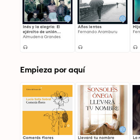
Inés y la alegría: El
Años lentos
Hij
ejército de unión
Fernando Aramburu
Fer
nacional y la invasión
Almudena Grandes
del valle de Arán,
Pirineo de Lérida, 19-27
de octubre de 1944
Empieza por aquí
Comerás flores
Llevará tu nombre
La 