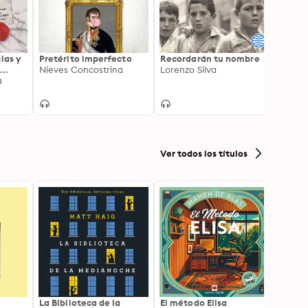
ias y
Pretérito imperfecto
Recordarán tu nombre
Los ai
Nieves Concostrina
Lorenzo Silva
Almud
s
a
Ver todos los títulos
La Biblioteca de la
El método Elisa
Yeste