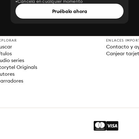
Cancela en cualquier momento
Pruébalo ahora
XPLORAR
ENLACES IMPOR
uscar
Contacto y a
ítulos
Canjear tarje
udio series
torytel Originals
utores
arradores