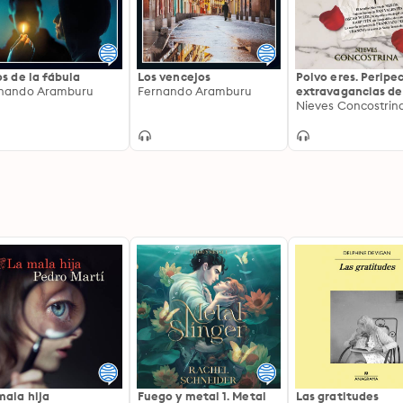
os de la fábula
Los vencejos
Polvo eres. Peripec
nando Aramburu
Fernando Aramburu
extravagancias de
algunos cadávere
Nieves Concostrin
inquietos
mala hija
Fuego y metal 1. Metal
Las gratitudes