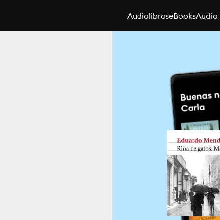
Audiolibros
eBooks
Audio 