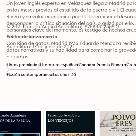
Un joven inglés experto en Velázquez llega a Madrid para
en los meses previos al estallido de la guerra civil. El c
Rivera y su valor económico puede determinar el desarrol
desconocer la crítica situación del país, o quizá por ell
© 2021 Planeta Audio (Audiolibro): 9788432238901
personajes clave del momento, es testigo de hechos crucia
peligrosas.

Fecha de lanzamiento
Con Riña de gatos. Madrid 1936 Eduardo Mendoza recibió 
Audiolibro: 17 de junio de 2021
dotes narrativas y su habilidad para combinar la graveda
del humor.

Etiquetas
Eduardo Mendoza explica las claves de esta novela de int
Libros premiados
Literatura española
Ganador Premio Planeta
Grab
escenario de una gran tragedia poco antes de que se leva
Ficción contemporánea
Los años '30
civil. Un momento decisivo en el cual todo parecía inevi