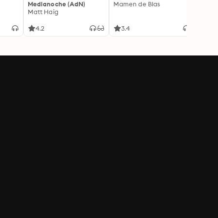
Medianoche (AdN)
Mamen de Blas
Caro 
Matt Haig
4.2
3.4
3.9