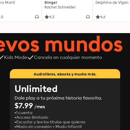
ro Martí
Slinger
Delphine de Vigan
Rachel Schneider
.5
4.3
4.6
uevos mundos
Kids Mode
Cancela en cualquier momento
Audiolibros, ebooks y mucho más.
Unlimited
Dale play a tu próxima historia favorita.
$7.99
/mes
1 cuenta
Acceso ilimitado
Escucha y lee los títulos que quieras
Modo sin conexión + Modo Infantil