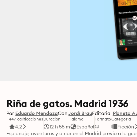
Riña de gatos. Madrid 1936
Por
Eduardo Mendoza
Con
Jordi Brau
Editorial
Planeta A
447 calificaciones
Duración
Idioma
Formato
Categoría
4.2
12 h 55 m
Español
Ficción
Espionaje, aventuras y amor en el Madrid previo a la guer