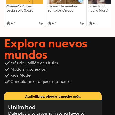
Comerás flores
Llevará tu nombre
La mala hija
Lucía Solla Sobral
Sonsoles Ónega
Pedro Martí
4.3
4.3
4.5
Explora nuevos
mundos
Más de 1 millón de títulos
Modo sin conexión
Kids Mode
Cancela en cualquier momento
Audiolibros, ebooks y mucho más.
Unlimited
Dale play a tu próxima historia favorita.