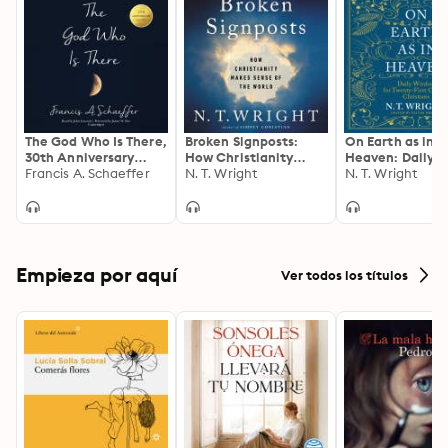
The God Who Is There,
Broken Signposts:
On Earth as in
30th Anniversary
How Christianity
Heaven: Daily
Edition
Francis A. Schaeffer
Makes Sense of the
N. T. Wright
Wisdom for Twe
N. T. Wright
World
First Century
Christians
Empieza por aquí
Ver todos los títulos