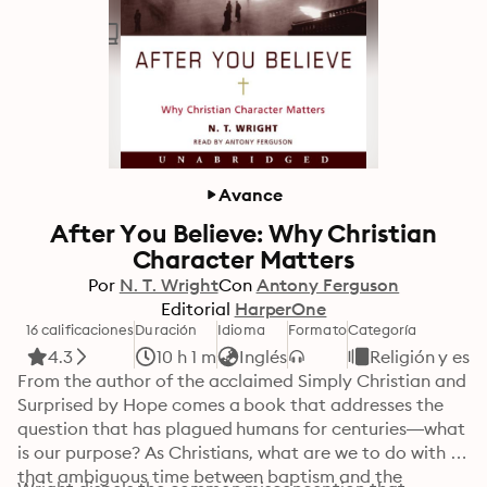
Avance
After You Believe: Why Christian
Character Matters
Por
N. T. Wright
Con
Antony Ferguson
Editorial
HarperOne
16 calificaciones
Duración
Idioma
Formato
Categoría
4.3
10 h 1 m
Inglés
Religión y espi
From the author of the acclaimed Simply Christian and 
Surprised by Hope comes a book that addresses the 
question that has plagued humans for centuries—what 
is our purpose? As Christians, what are we to do with 
that ambiguous time between baptism and the 