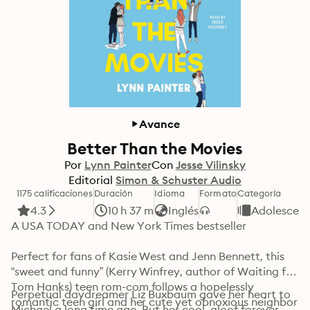
Avance
Better Than the Movies
Por
Lynn Painter
Con
Jesse Vilinsky
Editorial
Simon & Schuster Audio
1175 calificaciones
Duración
Idioma
Formato
Categoría
4.3
10 h 37 m
Inglés
Adolescent
A USA TODAY and New York Times bestseller

Perfect for fans of Kasie West and Jenn Bennett, this 
“sweet and funny” (Kerry Winfrey, author of Waiting for 
Tom Hanks) teen rom-com follows a hopelessly 
Perpetual daydreamer Liz Buxbaum gave her heart to 
romantic teen girl and her cute yet obnoxious neighbor 
Michael a long time ago. But her cool, aloof forever 