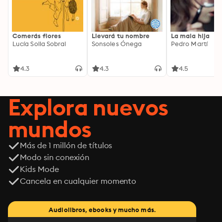
Comerás flores
Llevará tu nombre
La mala hija
Lucía Solla Sobral
Sonsoles Ónega
Pedro Martí
4.3
4.3
4.5
Explora nuevos
mundos
Más de 1 millón de títulos
Modo sin conexión
Kids Mode
Cancela en cualquier momento
Audiolibros, ebooks y mucho más.