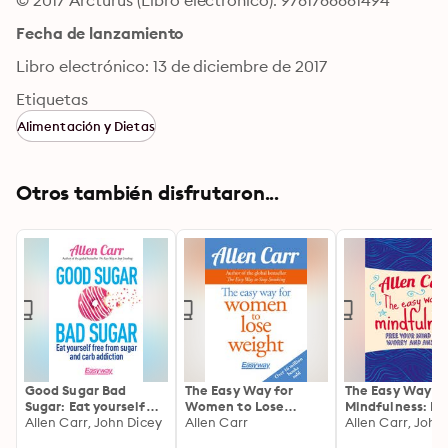
© 2017 Arcturus (Libro electrónico): 9781788881494
Fecha de lanzamiento
Libro electrónico: 13 de diciembre de 2017
Etiquetas
Alimentación y Dietas
Otros también disfrutaron...
Good Sugar Bad
The Easy Way for
The Easy Way t
Sugar: Eat yourself
Women to Lose
Mindfulness: Fr
free from sugar and
Allen Carr, John Dicey
Weight
Allen Carr
your mind from 
Allen Carr, John
carb addiction
and anxiety