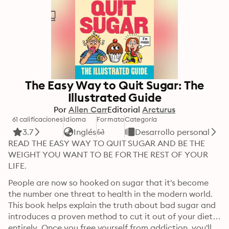
The Easy Way to Quit Sugar: The
Illustrated Guide
Por
Allen Carr
Editorial
Arcturus
61 calificaciones
Idioma
Formato
Categoría
3.7
Inglés
Desarrollo personal
READ THE EASY WAY TO QUIT SUGAR AND BE THE 
WEIGHT YOU WANT TO BE FOR THE REST OF YOUR 
LIFE.
People are now so hooked on sugar that it's become 
the number one threat to health in the modern world. 
This book helps explain the truth about bad sugar and 
introduces a proven method to cut it out of your diet 
entirely. Once you free yourself from addiction, you'll 