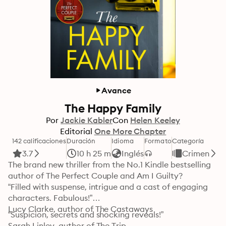
Avance
The Happy Family
Por
Jackie Kabler
Con
Helen Keeley
Editorial
One More Chapter
142 calificaciones
Duración
Idioma
Formato
Categoría
3.7
10 h 25 m
Inglés
Crimen
The brand new thriller from the No.1 Kindle bestselling 
author of The Perfect Couple and Am I Guilty?

“Filled with suspense, intrigue and a cast of engaging 
characters. Fabulous!”

Lucy Clarke, author of The Castaways
“Suspicion, secrets and shocking reveals!”

Sarah Linley, author of The Trip
