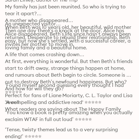
My family has just been reunited. So who is trying to 
tear it apart?

A mother who disappeared… 

An unexpected visitor…

When Beth was 10 years old, her beautiful, wild mother 
Then one day there’s a knock at the door. Alice has 
Alice disappeared. Beth’s life since hasn’t always been 
returned. Desperate to rebuild their relationship, Beth 
easy, but now she’s settled, with a successful career, a 
invites her mother to move in.
loving family and a beautiful home.
A life that comes crashing down…

At first, everything is wonderful. But then Beth’s friends 
start to drift away, strange things happen at home, 
and rumours about Beth begin to circle. Someone is 
out to destroy Beth’s newfound happiness. But who? 
‘Found myself second guessing every thought I had’ 
And how far will they go?

⭐⭐⭐⭐⭐
Perfect for fans of Liane Moriarty, C. L. Taylor and Lisa 
Jewell

‘A compelling and addictive read' ⭐⭐⭐⭐⭐
What readers are saying about The Happy Family
‘You know a book is pretty amazing when you actually 
exclaim WTAF in full out loud’ ⭐⭐⭐⭐⭐
‘Tense, twisty themes lead us to a very surprising 
ending!’ ⭐⭐⭐⭐⭐