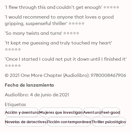
‘I flew through this and couldn’t get enough' ⭐⭐⭐⭐⭐
‘I would recommend to anyone that loves a good 
gripping, suspenseful thriller' ⭐⭐⭐⭐⭐
‘So many twists and turns' ⭐⭐⭐⭐⭐
‘It kept me guessing and truly touched my heart' 
⭐⭐⭐⭐⭐
‘Once I started I could not put it down until I finished it' 
⭐⭐⭐⭐⭐
© 2021 One More Chapter (Audiolibro): 9780008467906
Fecha de lanzamiento
Audiolibro: 4 de junio de 2021
Etiquetas
Acción y aventura
Mujeres que investigan
Aventura
Feel-good
Novelas de detectives
Ficción contemporánea
Thriller psicológico