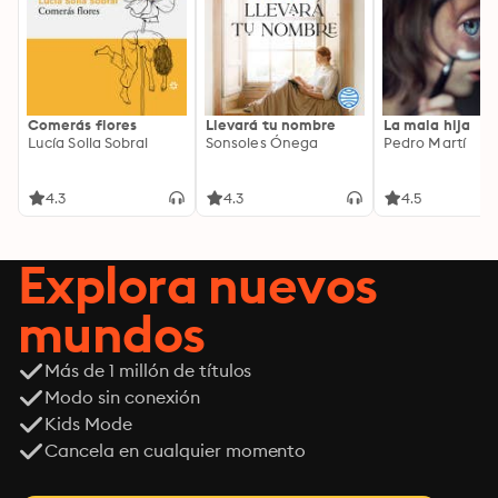
Comerás flores
Llevará tu nombre
La mala hija
Lucía Solla Sobral
Sonsoles Ónega
Pedro Martí
4.3
4.3
4.5
Explora nuevos
mundos
Más de 1 millón de títulos
Modo sin conexión
Kids Mode
Cancela en cualquier momento